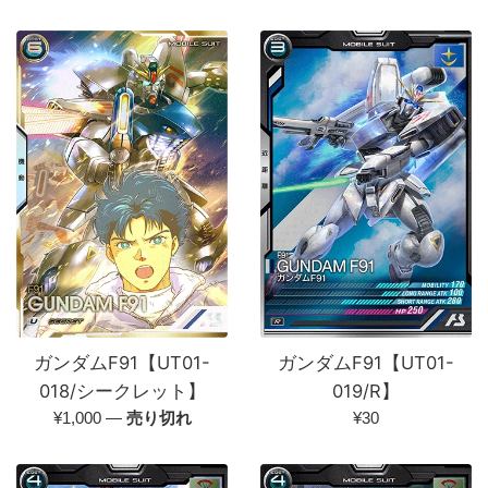
常
常
価
価
格
格
ガンダムF91【UT01-
ガンダムF91【UT01-
018/シークレット】
019/R】
通
通
¥1,000
—
売り切れ
¥30
常
常
価
価