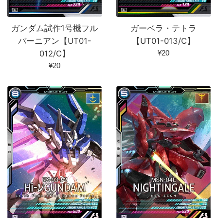
ガンダム試作1号機フル
ガーベラ・テトラ
バーニアン【UT01-
【UT01-013/C】
通
012/C】
¥20
常
通
¥20
価
常
格
価
格