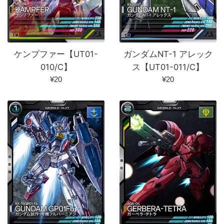
ケンプファー【UT01-
ガンダムNT-1 アレック
010/C】
ス【UT01-011/C】
通
通
¥20
¥20
常
常
価
価
格
格