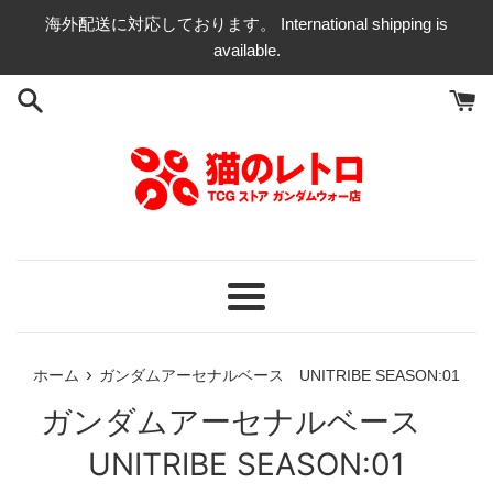
コ
海外配送に対応しております。 International shipping is
ン
available.
テ
ン
ツ
に
ス
キ
ッ
プ
す
る
メ
ニ
ュ
›
ホーム
ガンダムアーセナルベース UNITRIBE SEASON:01
ー
ガンダムアーセナルベース
UNITRIBE SEASON:01