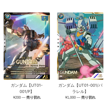
ガンダム【UT01-
ガンダム【UT01-001/パ
001/P】
ラレル】
通
通
¥200
—
売り切れ
¥1,000
—
売り切れ
常
常