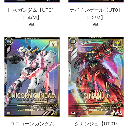
Hi-νガンダム【UT01-
ナイチンゲール【UT01-
014/M】
015/M】
通
通
¥50
¥50
常
常
価
価
格
格
ユニコーンガンダム
シナンジュ【UT01-