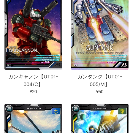
ガンキャノン【UT01-
ガンタンク【UT01-
004/C】
005/M】
通
通
¥20
¥50
常
常
価
価
格
格