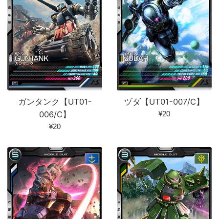
ガンタンク【UT01-
ヅダ【UT01-007/C】
通
006/C】
¥20
常
通
¥20
価
常
格
価
格