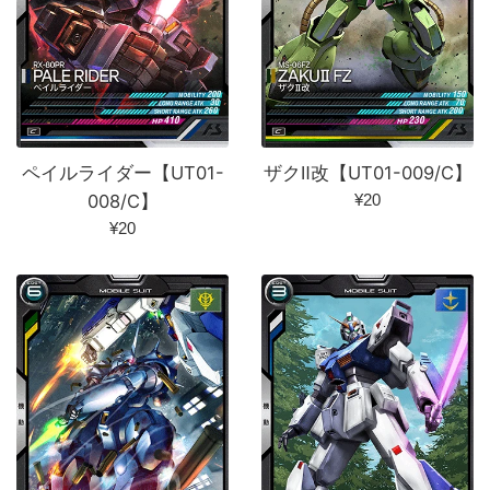
ペイルライダー【UT01-
ザクⅡ改【UT01-009/C】
通
008/C】
¥20
常
通
¥20
価
常
格
価
格