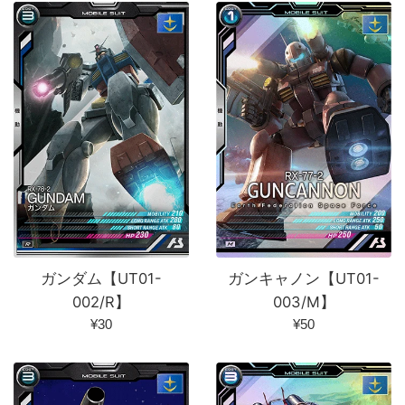
価
価
格
格
ガンダム【UT01-
ガンキャノン【UT01-
002/R】
003/M】
通
通
¥30
¥50
常
常
価
価
格
格