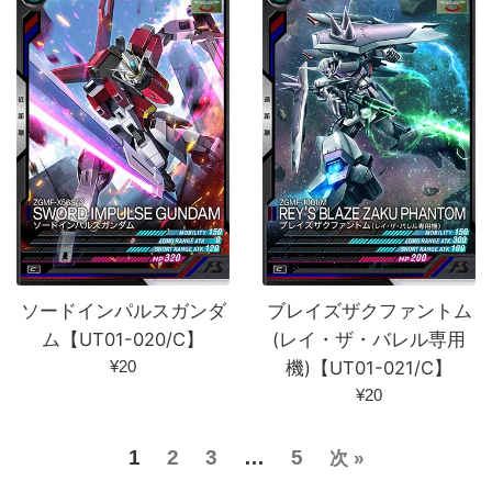
格
格
ソードインパルスガンダ
ブレイズザクファントム
ム【UT01-020/C】
(レイ・ザ・バレル専用
通
¥20
機)【UT01-021/C】
常
通
¥20
価
常
格
価
1
2
3
…
5
次 »
格