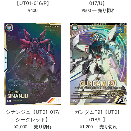
【UT01-016/P】
017/U】
通
通
¥400
¥500
—
売り切れ
常
常
価
価
格
格
シナンジュ【UT01-017/
ガンダムF91【UT01-
シークレット】
018/U】
通
通
¥1,000
—
売り切れ
¥1,200
—
売り切れ