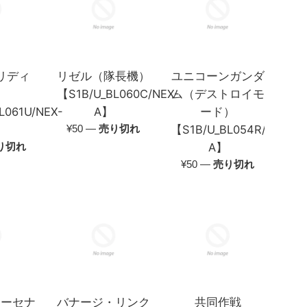
リディ
リゼル（隊長機）
ユニコーンガンダ
）
【S1B/U_BL060C/NEX-
ム（デストロイモ
L061U/NEX-
A】
ード）
通
¥50
—
売り切れ
【S1B/U_BL054R/NEX-
常
り切れ
A】
価
通
¥50
—
売り切れ
格
常
価
格
マーセナ
バナージ・リンク
共同作戦