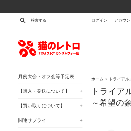
コ
ン
テ
検索する
ログイン
アカウン
ン
ツ
に
ス
キ
ッ
プ
す
月例大会・オフ会等予定表
›
ホーム
トライアル
る
トライア
【購入・発送について】
+
～希望の
【買い取りについて】
+
関連サプライ
+