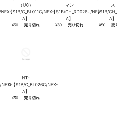
（UC）
マン
ス
/NEX-
【S1B/G_BL011C/NEX-
【S1B/CH_RD028U/NEX-
【S1B/CH_
A】
A】
A】
通
通
通
¥50
—
売り切れ
¥50
—
売り切れ
¥50
—
売
常
常
常
価
価
価
格
格
格
NT-
/NEX-
D【S1B/C_BL026C/NEX-
A】
通
¥50
—
売り切れ
常
価
格