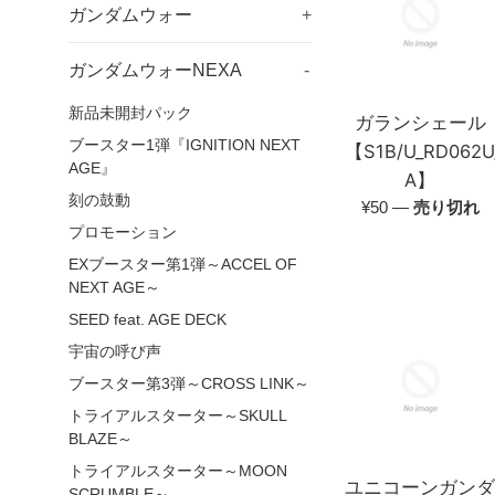
ガンダムウォー
+
ガンダムウォーNEXA
-
新品未開封パック
ガランシェール
ブースター1弾『IGNITION NEXT
【S1B/U_RD062U
AGE』
A】
刻の鼓動
通
¥50
—
売り切れ
常
プロモーション
価
EXブースター第1弾～ACCEL OF
格
NEXT AGE～
SEED feat. AGE DECK
宇宙の呼び声
ブースター第3弾～CROSS LINK～
トライアルスターター～SKULL
BLAZE～
トライアルスターター～MOON
ユニコーンガン
SCRUMBLE～