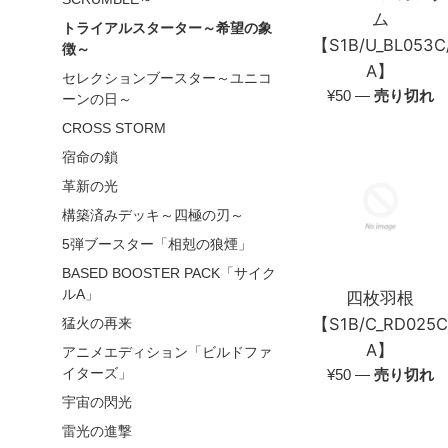
ム
トライアルスターター～希望の象
【S1B/U_BL053C
徴～
A】
セレクションブースター～ユニコ
通
¥50
—
売り切れ
ーンの日～
常
CROSS STORM
価
宿命の鎖
格
革新の光
構築済みデッキ～四極の刃～
5弾ブースター「相剋の狼煙」
BASED BOOSTER PACK「サイク
ルA」
四枚羽根
【S1B/C_RD025C
猛火の再来
A】
アニメエディション「ビルドファ
通
¥50
—
売り切れ
イターズ」
常
宇宙の閃光
価
雷光の進撃
格