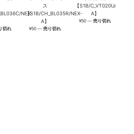
ス
【S1B/C_VT020U/NEX-
BL036C/NEX-
【S1B/CH_BL035R/NEX-
A】
通
A】
¥50
—
売り切れ
常
通
り切れ
¥50
—
売り切れ
価
常
格
価
格