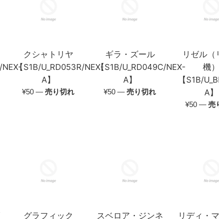
クシャトリヤ
ギラ・ズール
リゼル（
/NEX-
【S1B/U_RD053R/NEX-
【S1B/U_RD049C/NEX-
機
A】
A】
【S1B/U_B
通
通
¥50
—
売り切れ
¥50
—
売り切れ
A】
常
常
通
¥50
—
売
価
価
常
格
格
価
格
ダ
グラフィック
スベロア・ジンネ
リディ・