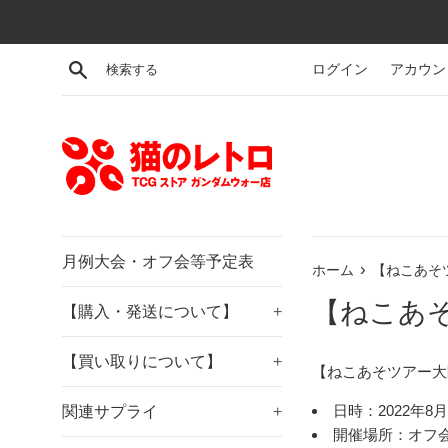
コ
ン
テ
検索する
ログイン
アカウン
ン
ツ
に
ス
キ
ッ
プ
す
月例大会・オフ会等予定表
›
ホーム
【ねこあそツ
る
【ねこあそ
【購入・発送について】
+
【買い取りについて】
+
【ねこあそツアー大阪
日時：2022年8月6
関連サプライ
+
開催場所：オフ