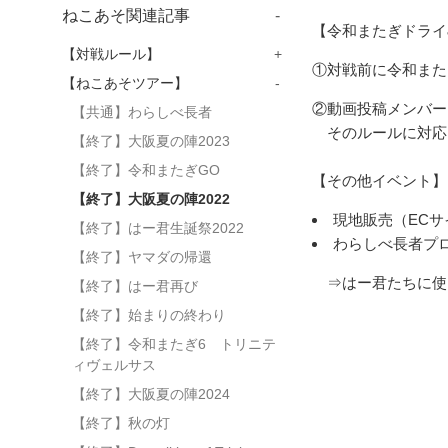
ねこあそ関連記事
-
【令和またぎドライ&
【対戦ルール】
+
①対戦前に令和また
【ねこあそツアー】
-
②動画投稿メンバー
【共通】わらしべ長者
そのルールに対応
【終了】大阪夏の陣2023
【終了】令和またぎGO
【その他イベント】
【終了】大阪夏の陣2022
現地販売（ECサイ
【終了】はー君生誕祭2022
わらしべ長者プ
【終了】ヤマダの帰還
⇒はー君たちに使
【終了】はー君再び
【終了】始まりの終わり
【終了】令和またぎ6 トリニテ
ィヴェルサス
【終了】大阪夏の陣2024
【終了】秋の灯