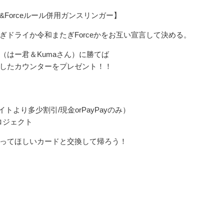
Forceルール併用ガンスリンガー】
ぎドライか令和またぎForceかをお互い宣言して決める。
（はー君＆Kumaさん）に勝てば
したカウンターをプレゼント！！
トより多少割引/現金orPayPayのみ）
ロジェクト
ってほしいカードと交換して帰ろう！