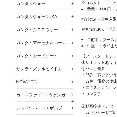
※コネクト・コミュ
ガンダムウォー
+
費用：3000円
ガンダムウォーNEXA
+
観戦のみ・途中入退
動画撮影あり（特定
ガンダムクロスウォー
+
午前中：ブース
ガンダムアーセナルベース
+
午後 ：令和また
ガンダムカードゲーム
+
【ブースタードラフ
①リミテッドあり（
②パック概要
サンライズクルセイド系
+
・26弾 戦いとい
・27弾 雷鳴の使
NOVATCG
+
・エクステンション
・ガンプラ
カードファイト!! ヴァンガード
+
②動画投稿メンバー
シャドウバースエボルブ
+
カウンターをプレ