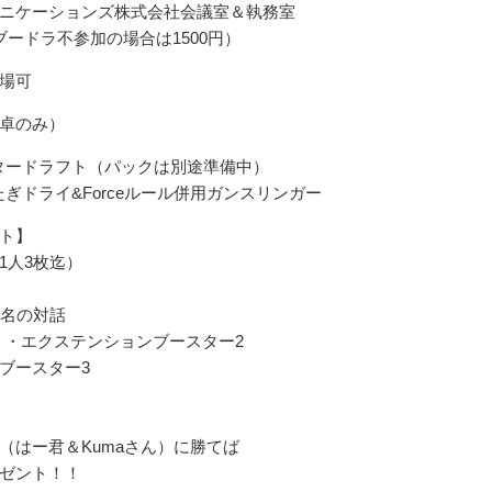
ニケーションズ株式会社会議室＆執務室
（ブードラ不参加の場合は1500円）
場可
卓のみ）
タードラフト（パックは別途準備中）
ぎドライ&Forceルール併用ガンスリンガー
ト】
1人3枚迄）
う名の対話
徒 ・エクステンションブースター2
ブースター3
（はー君＆Kumaさん）に勝てば
ゼント！！