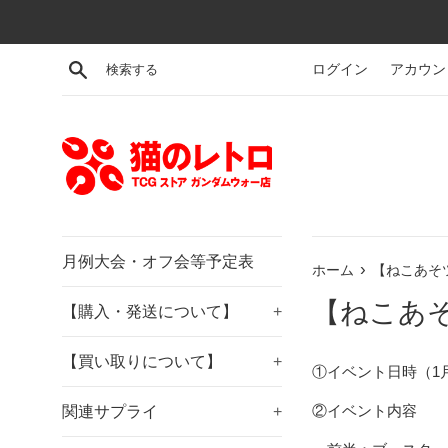
コ
ン
テ
検索する
ログイン
アカウン
ン
ツ
に
ス
キ
ッ
プ
す
月例大会・オフ会等予定表
›
ホーム
【ねこあそ
る
【ねこあそ
【購入・発送について】
+
【買い取りについて】
+
①イベント日時（1月7日
②イベント内容
関連サプライ
+