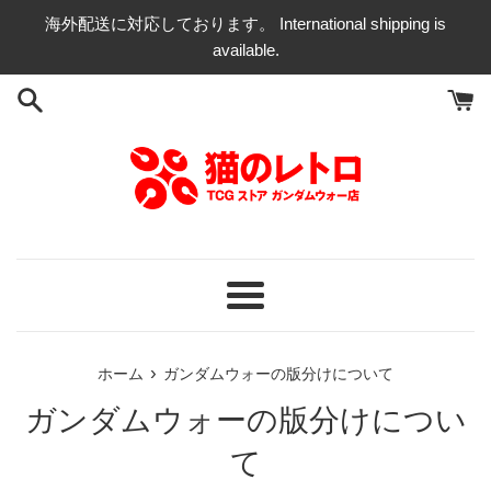
コ
海外配送に対応しております。 International shipping is
ン
available.
テ
ン
ツ
に
ス
キ
ッ
プ
す
る
メ
ニ
ュ
›
ホーム
ガンダムウォーの版分けについて
ー
ガンダムウォーの版分けについ
て