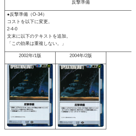
反撃準備
●反撃準備（
O-34
）
コストを以下に変更。
2-4-0
文末に以下のテキストを追加。
「この効果は重複しない。」
2002
年
/1
版
2004
年
/2
版