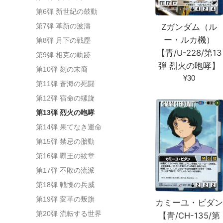
第6弾 新世紀の鼓動
Zガンダム（ル
第7弾 革新の波濤
ー・ルカ機）
第8弾 月下の戦塵
【青/U-228/第13
第9弾 相克の軌跡
弾 烈火の咆哮】
第10弾 刻の末裔
通
¥30
第11弾 蒼海の死闘
常
第12弾 宿命の螺旋
価
格
第13弾 烈火の咆哮
第14弾 果てなき運命
第15弾 禁忌の胎動
第16弾 覇王の紋章
第17弾 不敗の流派
第18弾 戦慄の兵威
第19弾 変革の叛旗
カミーユ・ビダ
第20弾 流転する世界
【青/CH-135/第