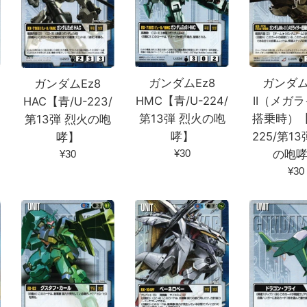
ガンダムEz8
ガンダム
ガンダムEz8
HMC【青/U-224/
II（メガ
HAC【青/U-223/
第13弾 烈火の咆
搭乗時）【
第13弾 烈火の咆
哮】
225/第1
哮】
通
通
¥30
の咆
¥30
常
常
通
¥30
価
価
常
格
格
価
格