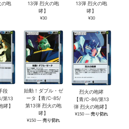
13弾 烈火の咆
火の咆
13弾 烈火の咆
哮】
】
哮】
通
通
¥30
¥30
常
常
価
価
格
格
始動！ダブル・ゼ
手段
烈火の咆哮
ータ【青/C-85/
4/第13
【青/C-86/第13
第13弾 烈火の咆
咆哮】
弾 烈火の咆哮】
哮】
通
¥150
—
売り切れ
通
¥150
—
売り切れ
常
常
価