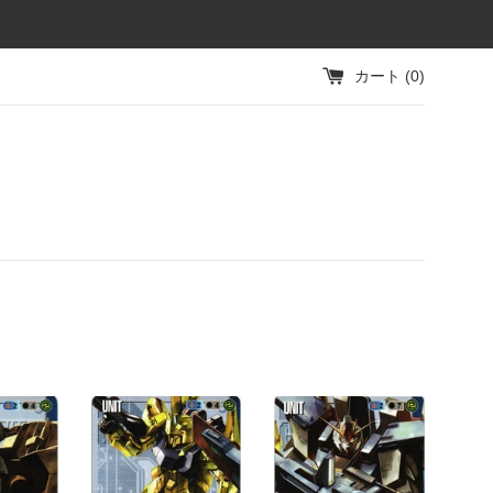
カート (
0
)