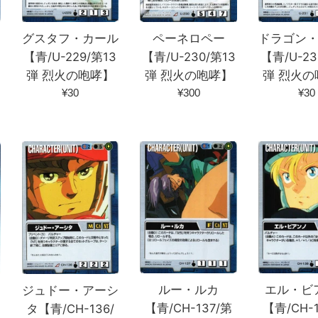
ドラゴン
グスタフ・カール
ペーネロペー
【青/U-23
【青/U-229/第13
【青/U-230/第13
弾 烈火の
弾 烈火の咆哮】
弾 烈火の咆哮】
通
通
通
¥30
¥30
¥300
常
常
常
価
価
価
格
格
格
ン
ルー・ルカ
エル・ビ
ジュドー・アーシ
【青/CH-137/第
【青/CH-
タ【青/CH-136/