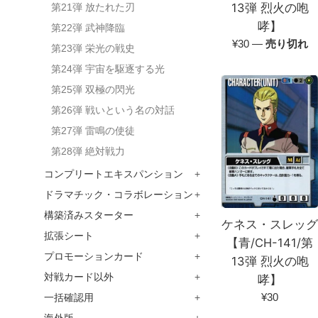
13弾 烈火の咆
第21弾 放たれた刃
哮】
第22弾 武神降臨
通
¥30
—
売り切れ
第23弾 栄光の戦史
常
第24弾 宇宙を駆逐する光
価
第25弾 双極の閃光
格
第26弾 戦いという名の対話
第27弾 雷鳴の使徒
第28弾 絶対戦力
コンプリートエキスパンション
+
ドラマチック・コラボレーション
+
構築済みスターター
+
ケネス・スレッ
拡張シート
+
【青/CH-141/第
プロモーションカード
+
13弾 烈火の咆
対戦カード以外
+
哮】
通
¥30
一括確認用
+
常