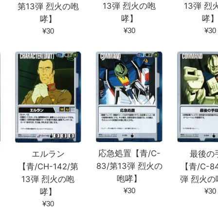
13弾 烈火の咆
13弾 烈
第13弾 烈火の咆
哮】
哮
哮】
通
通
¥30
¥30
通
¥30
常
常
常
価
価
価
格
格
格
応急処置【青/C-
最後の
エルラン
グ
83/第13弾 烈火の
【青/C-8
【青/CH-142/第
咆哮】
弾 烈火の
13弾 烈火の咆
通
通
¥30
¥30
哮】
常
常
通
¥30
価
価
常