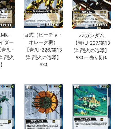
Mk-
百式（ビーチャ・
ZZガンダム
ライダー
オレーグ機）
【青/U-227/第13
青/U-
【青/U-226/第13
弾 烈火の咆哮】
3弾 烈火
弾 烈火の咆哮】
通
¥30
—
売り切れ
常
通
哮】
¥30
価
常
格
価
格