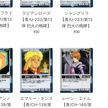
・フライ
シャングリラ
ラビアンローズ
1/第13
【青/U-233/第13
【青/U-232/第13
咆哮】
弾 烈火の咆哮】
弾 烈火の咆哮】
通
通
¥30
¥30
常
常
価
価
格
格
レーン・エイム
アンノ
エマリー・オンス
【青/CH-140/第
138/第
【青/CH-139/第