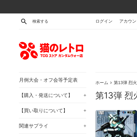
コ
ン
テ
検索する
ログイン
アカウン
ン
ツ
に
ス
キ
ッ
プ
す
月例大会・オフ会等予定表
›
ホーム
第13弾 烈
る
第13弾 
【購入・発送について】
+
【買い取りについて】
+
関連サプライ
+