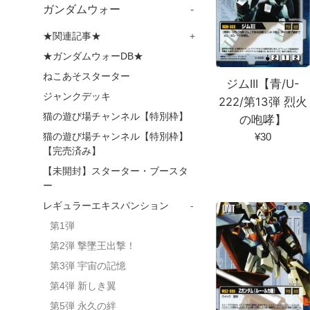
ガンダムウォー
-
★関連記事★
+
★ガンダムウォーDB★
ねこあそスターター
ジムIII【青/U-
ジャンクデッキ
222/第13弾 烈火
猫の遊び場チャンネル【特別枠】
の咆哮】
通
¥30
猫の遊び場チャンネル【特別枠】
【完売済み】
常
価
【未開封】スターター・ブースタ
格
ー
レギュラーエキスパンション
-
第1弾
第2弾 撃墜王出撃！
第3弾 宇宙の記憶
第4弾 新しき翼
第5弾 永久の絆