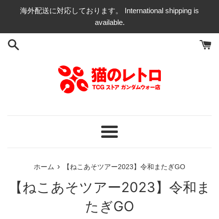
コ
海外配送に対応しております。 International shipping is
ン
available.
テ
ン
ツ
に
ス
キ
ッ
プ
す
る
メ
ニ
ュ
›
ホーム
【ねこあそツアー2023】令和またぎGO
ー
【ねこあそツアー2023】令和ま
たぎGO