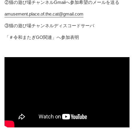
②猫の遊び場チャンネルGmailへ参加希望のメールを送る
amusement.place.of.the.cat@gmail.com
③猫の遊び場チャンネルディスコードサーバ
「＃令和またぎGO関連」へ参加表明