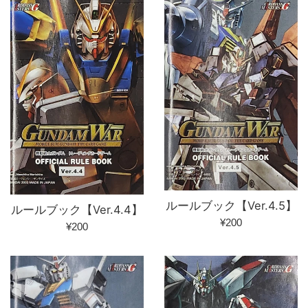
格
ルールブック【Ver.4.5】
ルールブック【Ver.4.4】
通
¥200
通
¥200
常
常
価
価
格
格