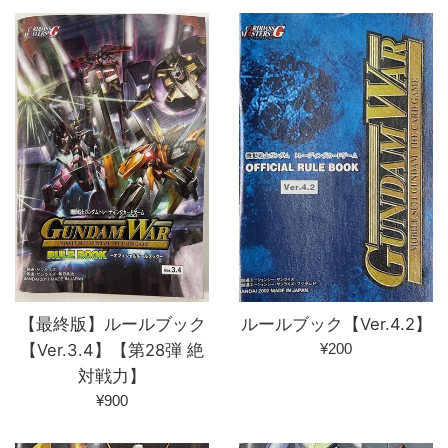
ルールブック【Ver.4.2】
【最終版】ルールブック
通
¥200
【Ver.3.4】【第28弾 絶
常
対戦力】
価
通
¥900
格
常
価