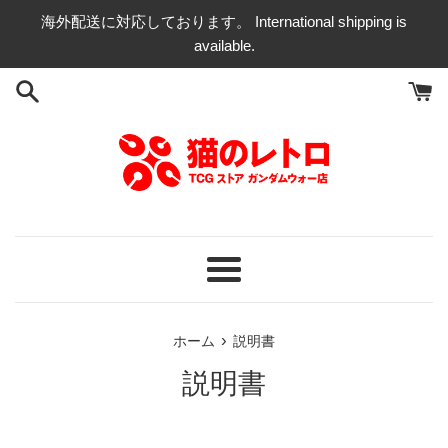
コ
海外配送に対応しております。 International shipping is
ン
available.
テ
ン
ツ
に
ス
キ
ッ
プ
す
る
メ
ニ
ュ
›
ホーム
説明書
ー
説明書