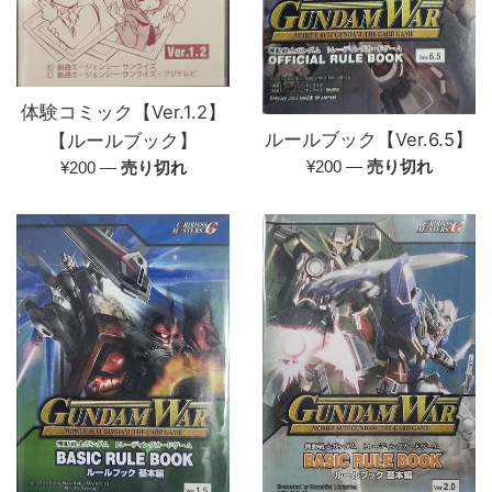
体験コミック【Ver.1.2】
ルールブック【Ver.6.5】
【ルールブック】
通
通
¥200
—
売り切れ
¥200
—
売り切れ
常
常
価
価
格
格