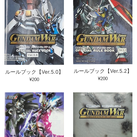
ルールブック【Ver.5.2】
ルールブック【Ver.5.0】
通
¥200
通
¥200
常
常
価
価
格
格