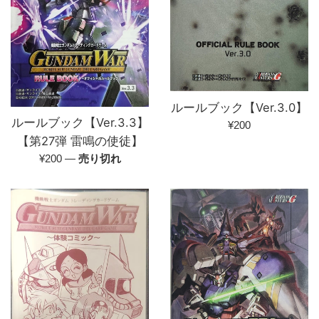
ルールブック【Ver.3.0】
ルールブック【Ver.3.3】
通
¥200
【第27弾 雷鳴の使徒】
常
通
価
¥200
—
売り切れ
常
格
価
格