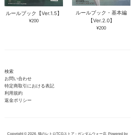
ルールブック・基本編
ルールブック【Ver.1.5】
【Ver.2.0】
通
¥200
通
常
¥200
常
価
価
格
格
検索
お問い合わせ
特定商取引における表記
利用規約
返金ポリシー
Copyright © 2026,
猫のレトロTCGストア - ガンダムウォー店
. Powered by