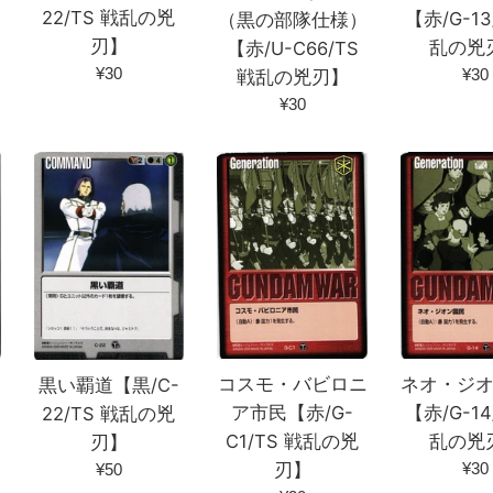
22/TS 戦乱の兇
【赤/G-13
（黒の部隊仕様）
刃】
乱の兇
【赤/U-C66/TS
通
通
¥30
¥30
戦乱の兇刃】
常
常
通
¥30
価
価
常
格
格
価
格
ネオ・ジ
持
コスモ・バビロニ
黒い覇道【黒/C-
【赤/G-14
ア市民【赤/G-
22/TS 戦乱の兇
乱の兇
C1/TS 戦乱の兇
刃】
通
¥30
刃】
通
¥50