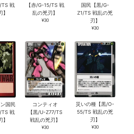
/TS 戦
国民【黒/G-
【赤/G-15/TS 戦
刃】
Z1/TS 戦乱の兇
乱の兇刃】
通
刃】
¥30
常
通
¥30
価
常
格
価
格
災いの種【黒/O-
オン国民
コンティオ
55/TS 戦乱の兇
/TS 戦
【黒/U-Z77/TS
刃】
刃】
戦乱の兇刃】
通
通
¥30
¥30
常