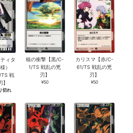
核の衝撃【黒/C-
カリスマ【赤/C-
（ティタ
1/TS 戦乱の兇
61/TS 戦乱の兇
仕様）
刃】
刃】
/TS 戦
通
通
¥50
¥50
刃】
常
常
り切れ
価
価
格
格