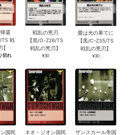
の帰還
戦乱の兇刃
愛は光の果てに
/TS 戦
【黒/O-Z26/TS
【黒/C-Z35/TS
刃】
戦乱の兇刃】
戦乱の兇刃】
通
り切れ
¥30
通
¥30
常
常
価
価
格
格
オン国民
ザンスカール帝国
ネオ・ジオン国民