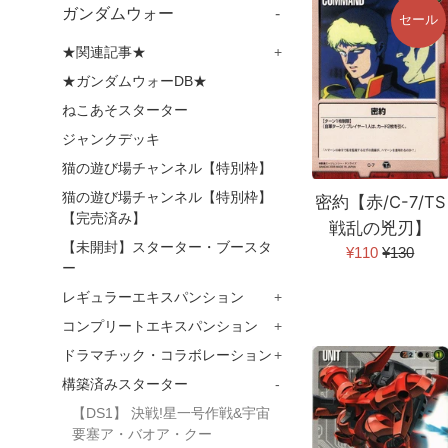
ガンダムウォー
-
セール
★関連記事★
+
★ガンダムウォーDB★
ねこあそスターター
ジャンクデッキ
猫の遊び場チャンネル【特別枠】
猫の遊び場チャンネル【特別枠】
密約【赤/C-7/TS
【完売済み】
戦乱の兇刃】
【未開封】スターター・ブースタ
販
通
¥110
¥130
ー
売
常
レギュラーエキスパンション
+
価
価
格
格
コンプリートエキスパンション
+
ドラマチック・コラボレーション
+
構築済みスターター
-
【DS1】 決戦!星一号作戦&宇宙
要塞ア・バオア・クー