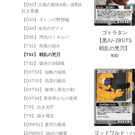
【DS2】正義の創痕&黒い波動&
紅き脅威
【DS3】 ギレンの野望編
【DS4】栄光のザフト
ゴトラタン
【DS5】 閃光のミネルバ
【黒/U-Z81/TS
【TS1】 疾風の砲火
戦乱の兇刃】
【TS1】 戦乱の兇刃
通
¥30
常
【TS2】 爆炎の決闘場
価
【DXTS3】 知略の猛将
格
【DXTS3】 迅雷の騎兵
【DXTS4】 破壊と再生の剣
【DXTS4】異世界からの使者
【TR】 白き光芒
【TR】 猛き濁流
【DXWS1】蒼空の覇者
ゴッドワルド・
【DXWS2】 純白の鋼翼