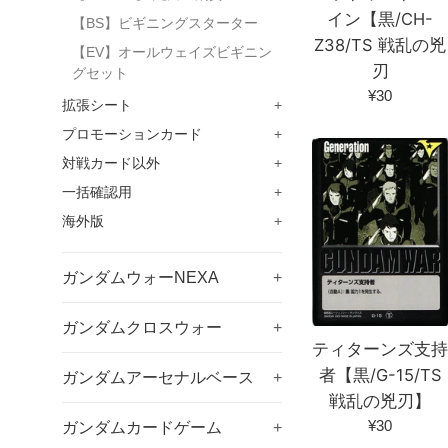
イン【黒/CH-
【BS】ビギニングスターター
Z38/TS 戦乱の兇
【EV】オールウェイズビギニン
刃
グセット
通
¥30
拡張シート
+
常
プロモーションカード
+
価
対戦カード以外
+
格
一括確認用
+
海外版
+
ガンダムウォーNEXA
+
ガンダムクロスウォー
+
ティターンズ支
者【黒/G-15/TS
ガンダムアーセナルベース
+
戦乱の兇刃】
通
¥30
ガンダムカードゲーム
+