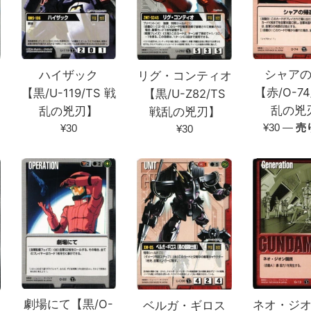
シャア
ハイザック
リグ・コンティオ
【赤/O-74
【黒/U-119/TS 戦
【黒/U-Z82/TS
乱の兇
乱の兇刃】
戦乱の兇刃】
通
通
¥30
—
売
通
¥30
¥30
常
常
常
価
価
価
格
格
格
劇場にて【黒/O-
ネオ・ジ
ベルガ・ギロス
ハ