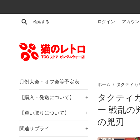
コ
ン
テ
検索する
ログイン
アカウン
ン
ツ
に
ス
キ
ッ
プ
す
月例大会・オフ会等予定表
›
ホーム
タクティカ
る
タクティ
【購入・発送について】
+
ー 戦乱の
【買い取りについて】
+
の兇刃
関連サプライ
+