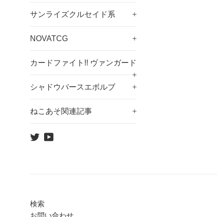
常
価
サンライズクルセイド系
+
格
NOVATCG
+
カードファイト!! ヴァンガード
+
シャドウバースエボルブ
+
ねこあそ関連記事
+
Twitter
YouTube
検索
お問い合わせ