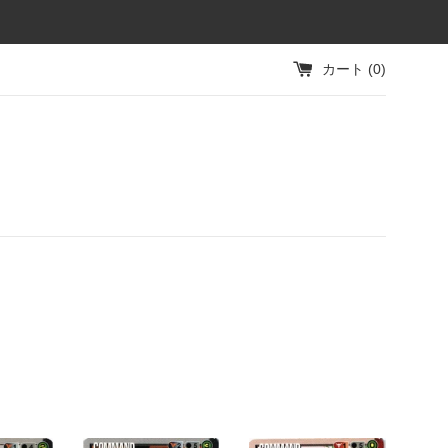
カート (
0
)