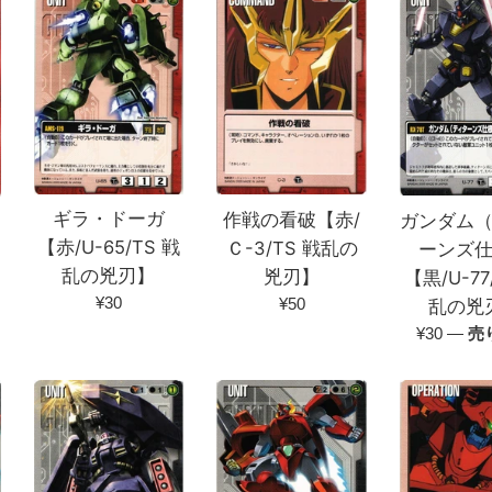
ギラ・ドーガ
作戦の看破【赤/
ガンダム
【赤/U-65/TS 戦
Ｃ-3/TS 戦乱の
ーンズ
乱の兇刃】
兇刃】
【黒/U-77
通
通
¥30
¥50
乱の兇
常
常
通
¥30
—
売
価
価
常
格
格
価
格