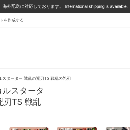
海外配送に対応しております。 International shipping is available.
トを作成する
ルスターター 戦乱の兇刃TS 戦乱の兇刃
カルスタータ
兇刃TS 戦乱