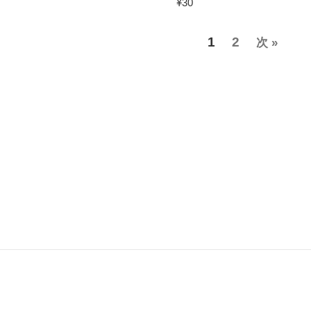
常
常
通
¥30
価
価
常
格
格
価
1
2
次 »
格