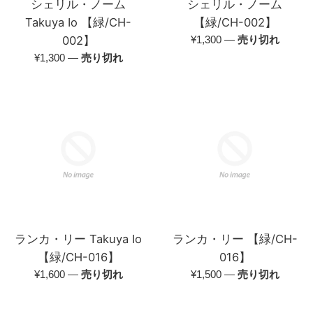
シェリル・ノーム
シェリル・ノーム
Takuya Io 【緑/CH-
【緑/CH-002】
通
002】
¥1,300
—
売り切れ
常
通
¥1,300
—
売り切れ
価
常
格
価
格
ランカ・リー Takuya Io
ランカ・リー 【緑/CH-
【緑/CH-016】
016】
通
通
¥1,600
—
売り切れ
¥1,500
—
売り切れ
常
常
価
価