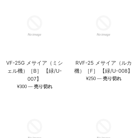
格
格
VF-25G メサイア（ミシ
RVF-25 メサイア（ルカ
ェル機）［B］ 【緑/U-
機）［F］ 【緑/U-008】
通
007】
¥250
—
売り切れ
常
通
¥300
—
売り切れ
価
常
格
価
格