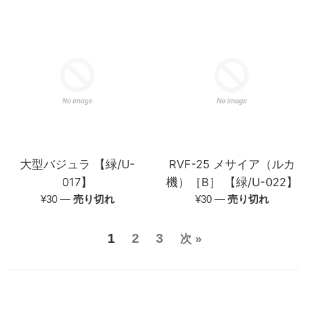
常
格
価
格
大型バジュラ 【緑/U-
RVF-25 メサイア（ルカ
017】
機）［B］ 【緑/U-022】
通
通
¥30
—
売り切れ
¥30
—
売り切れ
常
常
価
価
1
2
3
次 »
格
格