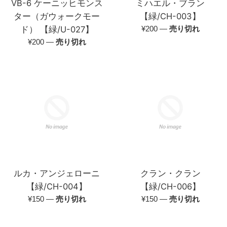
VB-6 ケーニッヒモンス
ミハエル・ブラン
ター（ガウォークモー
【緑/CH-003】
通
ド） 【緑/U-027】
¥200
—
売り切れ
常
通
¥200
—
売り切れ
価
常
格
価
格
ルカ・アンジェローニ
クラン・クラン
【緑/CH-004】
【緑/CH-006】
通
通
¥150
—
売り切れ
¥150
—
売り切れ
常
常
価
価