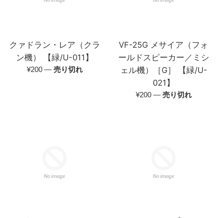
クァドラン・レア（クラ
VF-25G メサイア（フォ
ン機） 【緑/U-011】
ールドスピーカー／ミシ
通
¥200
—
売り切れ
ェル機）［G］ 【緑/U-
常
021】
価
通
¥200
—
売り切れ
格
常
価
格