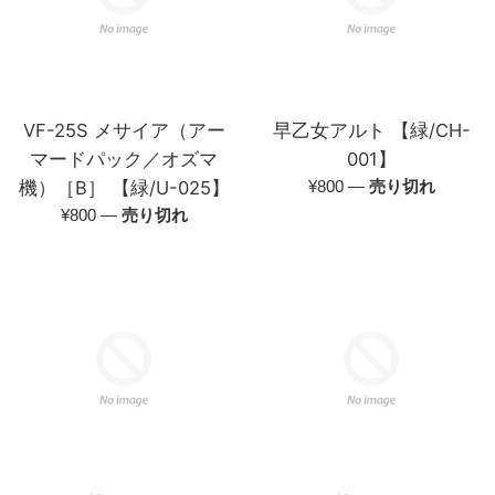
VF-25S メサイア（アー
早乙女アルト 【緑/CH-
マードパック／オズマ
001】
通
機）［B］ 【緑/U-025】
¥800
—
売り切れ
常
通
¥800
—
売り切れ
価
常
格
価
格