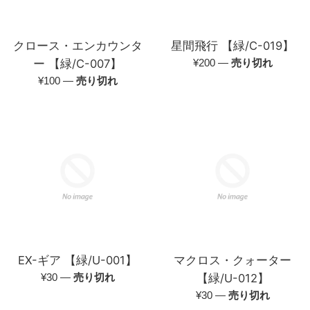
クロース・エンカウンタ
星間飛行 【緑/C-019】
通
ー 【緑/C-007】
¥200
—
売り切れ
常
通
¥100
—
売り切れ
価
常
格
価
格
EX-ギア 【緑/U-001】
マクロス・クォーター
通
¥30
—
売り切れ
【緑/U-012】
常
通
¥30
—
売り切れ
価