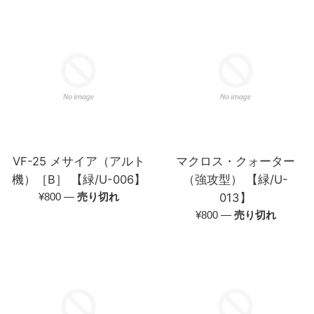
VF-25 メサイア（アルト
マクロス・クォーター
機）［B］ 【緑/U-006】
（強攻型） 【緑/U-
通
¥800
—
売り切れ
013】
常
通
¥800
—
売り切れ
価
常
格
価
格