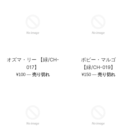
格
格
オズマ・リー 【緑/CH-
ボビー・マルゴ
017】
【緑/CH-019】
通
通
¥100
—
売り切れ
¥150
—
売り切れ
常
常
価
価
格
格