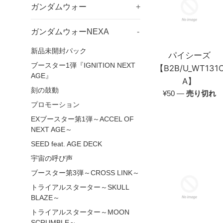
ガンダムウォー
+
ガンダムウォーNEXA
-
新品未開封パック
パイシーズ
ブースター1弾『IGNITION NEXT
【B2B/U_WT131C
AGE』
A】
刻の鼓動
通
¥50
—
売り切れ
常
プロモーション
価
EXブースター第1弾～ACCEL OF
格
NEXT AGE～
SEED feat. AGE DECK
宇宙の呼び声
ブースター第3弾～CROSS LINK～
トライアルスターター～SKULL
BLAZE～
トライアルスターター～MOON
SCRUMBLE～