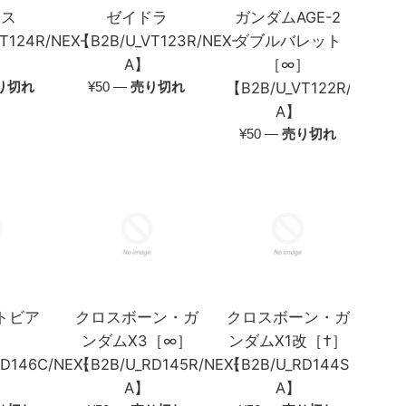
ノス
ゼイドラ
ガンダムAGE-2
T124R/NEX-
【B2B/U_VT123R/NEX-
ダブルバレット
A】
［∞］
通
り切れ
¥50
—
売り切れ
【B2B/U_VT122R/NEX-
常
A】
価
通
¥50
—
売り切れ
格
常
価
格
トビア
クロスボーン・ガ
クロスボーン・ガ
）
ンダムX3［∞］
ンダムX1改［†］
D146C/NEX-
【B2B/U_RD145R/NEX-
【B2B/U_RD144S/NEX-
A】
A】