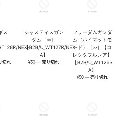
ギス
ジャスティスガン
フリーダムガンダ
］
ダム［∞］
ム（ハイマットモ
T128R/NEX-
【B2B/U_WT127R/NEX-
ード）［∞］【コ
A】
レクタブルレア】
通
り切れ
¥50
—
売り切れ
【B2B/U_WT126S/NEX-
常
A】
価
通
¥50
—
売り切れ
格
常
価
格