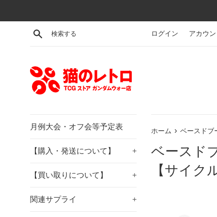
コ
ン
テ
検索する
ログイン
アカウン
ン
ツ
に
ス
キ
ッ
プ
す
月例大会・オフ会等予定表
›
ホーム
ベースドブ
る
ベースド
【購入・発送について】
+
【サイクル
【買い取りについて】
+
関連サプライ
+