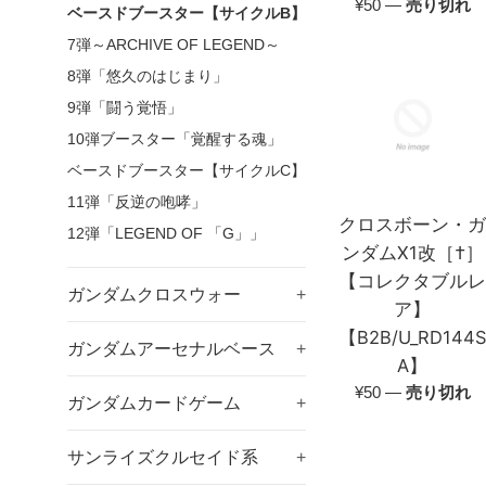
通
¥50
—
売り切れ
ベースドブースター【サイクルB】
常
7弾～ARCHIVE OF LEGEND～
価
8弾「悠久のはじまり」
格
9弾「闘う覚悟」
10弾ブースター「覚醒する魂」
ベースドブースター【サイクルC】
11弾「反逆の咆哮」
クロスボーン・
12弾「LEGEND OF 「G」」
ンダムX1改［†］
【コレクタブル
ガンダムクロスウォー
+
ア】
【B2B/U_RD144S
ガンダムアーセナルベース
+
A】
通
¥50
—
売り切れ
ガンダムカードゲーム
+
常
価
サンライズクルセイド系
+
格