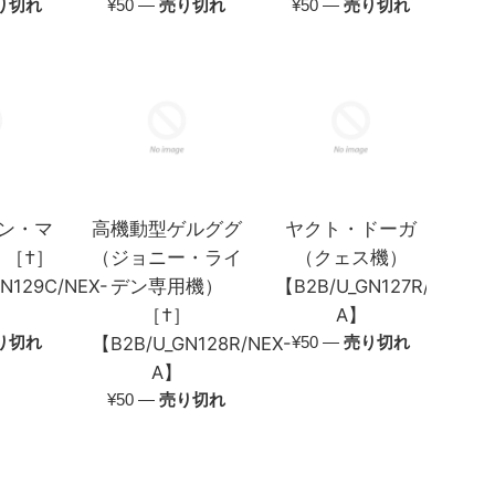
通
通
り切れ
¥50
—
売り切れ
¥50
—
売り切れ
常
常
価
価
格
格
シン・マ
高機動型ゲルググ
ヤクト・ドーガ
）［†］
（ジョニー・ライ
（クェス機）
N129C/NEX-
デン専用機）
【B2B/U_GN127R/NEX-
［†］
A】
通
り切れ
【B2B/U_GN128R/NEX-
¥50
—
売り切れ
常
A】
価
通
¥50
—
売り切れ
格
常
価
格