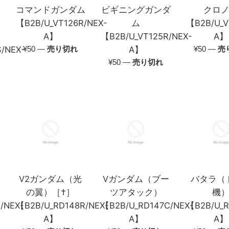
ダ
コマンドガンダム
ビギニングガンダ
クロ
モ
【B2B/U_VT126R/NEX-
ム
【B2B/U_V
A】
【B2B/U_VT125R/NEX-
A】
通
通
/NEX-
¥50
—
売り切れ
A】
¥50
—
売
常
常
通
¥50
—
売り切れ
価
価
常
格
格
価
格
ネ
V2ガンダム（光
Vガンダム（ブー
バタラ（
の翼）［†］
ツアタック）
機
/NEX-
【B2B/U_RD148R/NEX-
【B2B/U_RD147C/NEX-
【B2B/U_R
A】
A】
A】