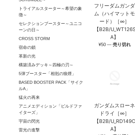
フリーダムガン
トライアルスターター～希望の象
ム（ハイマット
徴～
ード）［∞］
セレクションブースター～ユニコ
【B2B/U_WT126S
ーンの日～
A】
CROSS STORM
通
¥50
—
売り切れ
宿命の鎖
常
革新の光
価
構築済みデッキ～四極の刃～
格
5弾ブースター「相剋の狼煙」
BASED BOOSTER PACK「サイク
ルA」
猛火の再来
ガンダムスロー
アニメエディション「ビルドファ
ドライ［∞］
イターズ」
【B2B/U_RD149C
宇宙の閃光
A】
雷光の進撃