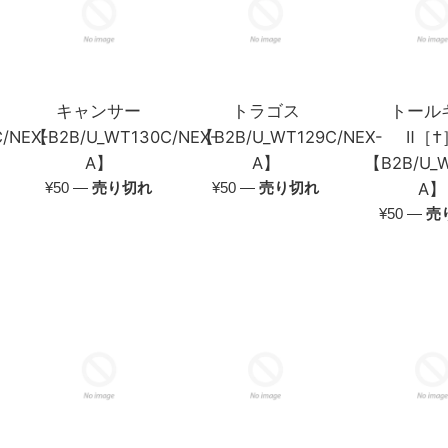
キャンサー
トラゴス
トール
/NEX-
【B2B/U_WT130C/NEX-
【B2B/U_WT129C/NEX-
Ⅱ［†
A】
A】
【B2B/U_W
通
通
¥50
—
売り切れ
¥50
—
売り切れ
A】
常
常
通
¥50
—
売
価
価
常
格
格
価
格