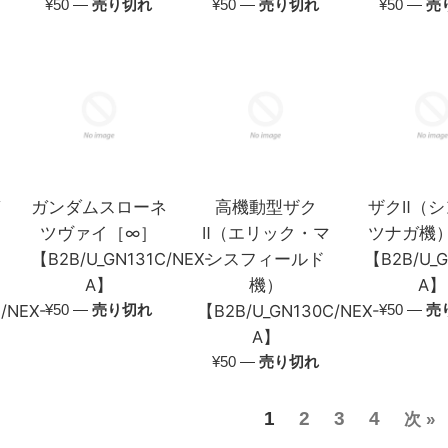
通
通
通
¥50
—
売り切れ
¥50
—
売り切れ
¥50
—
売
常
常
常
価
価
価
格
格
格
ガ
ガンダムスローネ
高機動型ザク
ザクⅡ（
ツヴァイ［∞］
Ⅱ（エリック・マ
ツナガ機
レ
【B2B/U_GN131C/NEX-
ンスフィールド
【B2B/U_G
A】
機）
A】
通
通
/NEX-
¥50
—
売り切れ
【B2B/U_GN130C/NEX-
¥50
—
売
常
常
A】
価
価
通
¥50
—
売り切れ
格
格
常
価
1
2
3
4
次 »
格