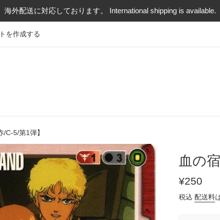
海外配送に対応しております。 International shipping is available.
トを作成する
/C-5/第1弾】
血の宿
通
¥250
常
税込
配送料
価
格