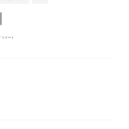
ebookでシェアする
Twitterに投稿する
ツイート