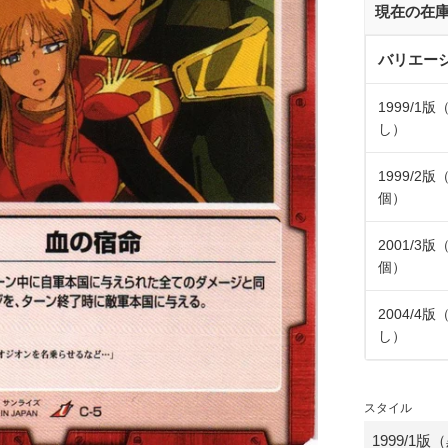
現在の在
バリエー
1999/1
し）
1999/2版
個）
2001/3版
個）
2004/4
し）
スタイル