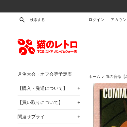
コ
ン
テ
検索する
ログイン
アカウン
ン
ツ
に
ス
キ
ッ
プ
す
月例大会・オフ会等予定表
›
ホーム
血の宿命【赤
る
【購入・発送について】
+
【買い取りについて】
+
関連サプライ
+