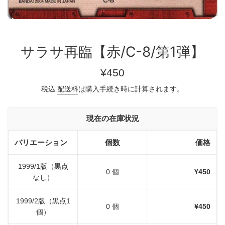
サラサ再臨【赤/C-8/第1弾】
通
¥450
常
税込
配送料
は購入手続き時に計算されます。
価
格
現在の在庫状況
バリエーション
個数
価格
1999/1版（黒点
0 個
¥450
なし）
1999/2版（黒点1
0 個
¥450
個）