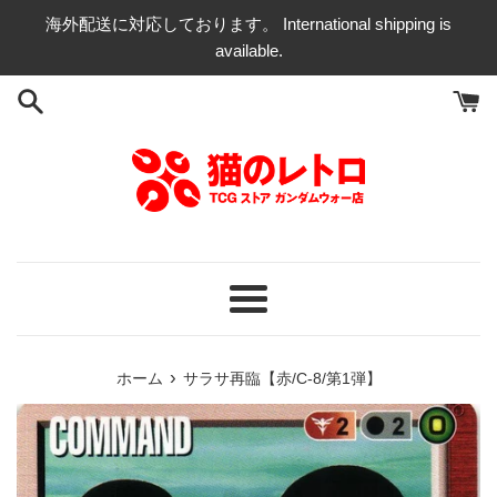
コ
海外配送に対応しております。 International shipping is
ン
available.
テ
ン
ツ
に
ス
キ
ッ
プ
す
る
メ
ニ
ュ
›
ホーム
サラサ再臨【赤/C-8/第1弾】
ー