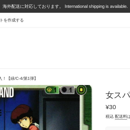
海外配送に対応しております。 International shipping is available.
トを作成する
！【緑/C-4/第1弾】
女スパ
通
¥30
常
税込
配送料
価
格