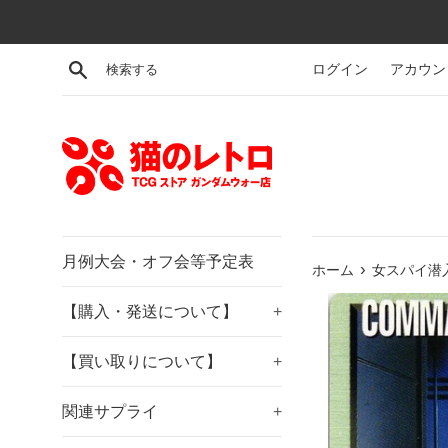
コ
ン
テ
検索する
ログイン
アカウン
ン
ツ
に
ス
キ
ッ
プ
す
月例大会・オフ会等予定表
›
ホーム
女スパイ潜入
る
【購入・発送について】
+
【買い取りについて】
+
関連サプライ
+