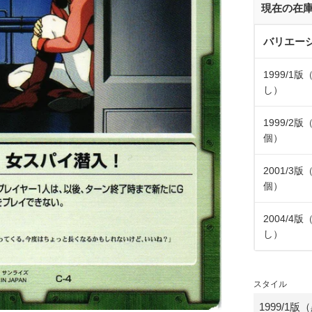
現在の在
バリエー
1999/1
し）
1999/2版
個）
2001/3版
個）
2004/4
し）
スタイル