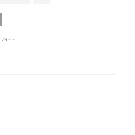
ebookでシェアする
Twitterに投稿する
ツイート