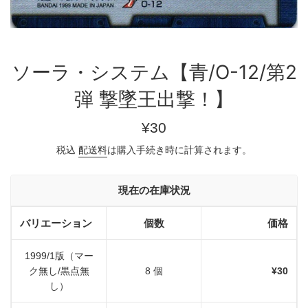
ソーラ・システム【青/O-12/第2
弾 撃墜王出撃！】
通
¥30
常
税込
配送料
は購入手続き時に計算されます。
価
格
現在の在庫状況
バリエーション
個数
価格
1999/1版（マー
ク無し/黒点無
8 個
¥30
し）