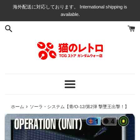
コ
海外配送に対応しております。 International shipping is
ン
available.
テ
ン
ツ
に
ス
キ
ッ
プ
す
る
メ
ニ
ュ
›
ホーム
ソーラ・システム【青/O-12/第2弾 撃墜王出撃！】
ー