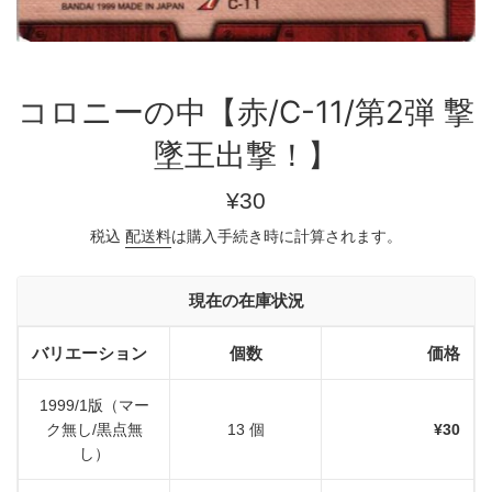
コロニーの中【赤/C-11/第2弾 撃
墜王出撃！】
通
¥30
常
税込
配送料
は購入手続き時に計算されます。
価
格
現在の在庫状況
バリエーション
個数
価格
1999/1版（マー
ク無し/黒点無
13 個
¥30
し）