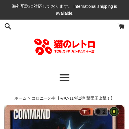
コ
海外配送に対応しております。 International shipping is
ン
available.
テ
ン
ツ
に
ス
キ
ッ
プ
す
る
メ
ニ
ュ
›
ホーム
コロニーの中【赤/C-11/第2弾 撃墜王出撃！】
ー