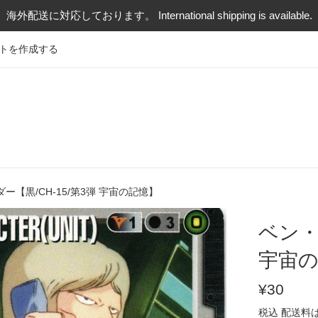
海外配送に対応しております。 International shipping is available.
トを作成する
ー【黒/CH-15/第3弾 宇宙の記憶】
ベン・
宇宙
通
¥30
常
税込
配送料