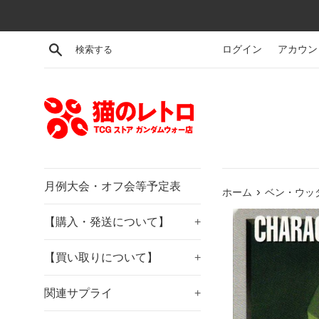
コ
ン
テ
検索する
ログイン
アカウン
ン
ツ
に
ス
キ
ッ
プ
す
月例大会・オフ会等予定表
›
ホーム
ベン・ウッダ
る
【購入・発送について】
+
【買い取りについて】
+
関連サプライ
+