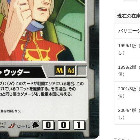
価
格
現在の在
バリエー
1999/1
し）
1999/2版
個）
2001/3版
個）
2004/4
し）
スタイル