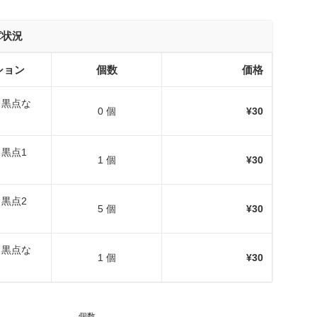
庫状況
ション
個数
価格
版（黒点な
0 個
¥30
（黒点1
1 個
¥30
（黒点2
5 個
¥30
版（黒点な
1 個
¥30
個数