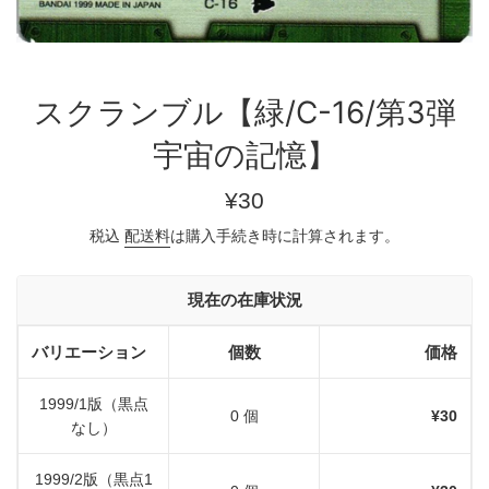
スクランブル【緑/C-16/第3弾
宇宙の記憶】
通
¥30
常
税込
配送料
は購入手続き時に計算されます。
価
格
現在の在庫状況
バリエーション
個数
価格
1999/1版（黒点
0 個
¥30
なし）
1999/2版（黒点1