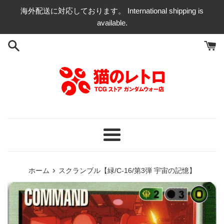
コ
海外配送に対応しております。 International shipping is
ン
available.
テ
ン
ツ
に
ス
キ
ッ
プ
す
る
メ
ニ
ュ
›
ホーム
スクランブル【緑/C-16/第3弾 宇宙の記憶】
ー