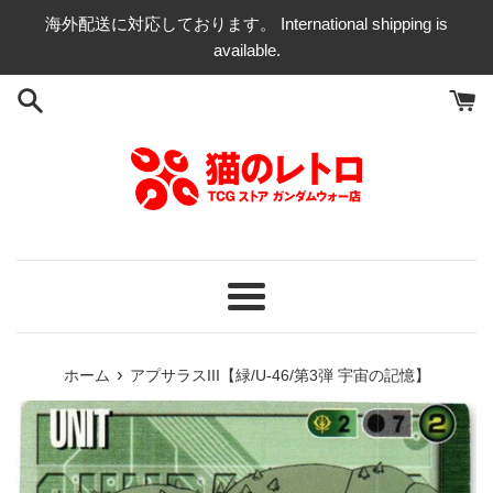
コ
海外配送に対応しております。 International shipping is
ン
available.
テ
ン
ツ
に
ス
キ
ッ
プ
す
る
メ
ニ
ュ
›
ホーム
アプサラスIII【緑/U-46/第3弾 宇宙の記憶】
ー