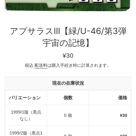
アプサラスIII【緑/U-46/第3弾
宇宙の記憶】
通
¥30
常
税込
配送料
は購入手続き時に計算されます。
価
格
現在の在庫状況
バリエーション
個数
価格
1999/1版（黒点
0 個
¥30
なし）
1999/2版（黒点1