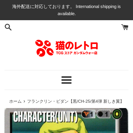
コ
海外配送に対応しております。 International shipping is
ン
available.
テ
ン
ツ
に
ス
キ
ッ
プ
す
る
メ
ニ
ュ
›
ホーム
フランクリン・ビダン【黒/CH-25/第4弾 新しき翼】
ー