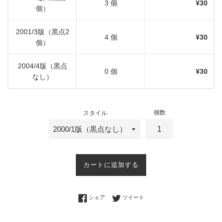
3 個
¥30
個）
2001/3版（黒点2
4 個
¥30
個）
2004/4版（黒点
0 個
¥30
なし）
個数
スタイル
カートに追加する
Facebookでシェアする
Twitterに投稿する
シェア
ツイート