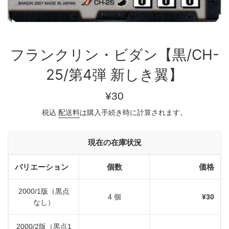
フランクリン・ビダン【黒/CH-
25/第4弾 新しき翼】
通
¥30
常
税込
配送料
は購入手続き時に計算されます。
価
格
現在の在庫状況
バリエーション
個数
価格
2000/1版（黒点
4 個
¥30
なし）
2000/2版（黒点1