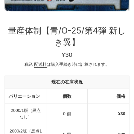
量産体制【青/O-25/第4弾 新し
き翼】
通
¥30
常
税込
配送料
は購入手続き時に計算されます。
価
格
現在の在庫状況
バリエーション
個数
価格
2000/1版（黒点
0 個
¥30
なし）
2000/2版（黒点1