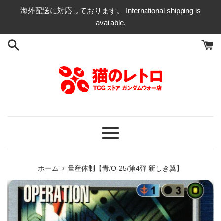
コ
海外配送に対応しております。 International shipping is
ン
available.
テ
ン
ツ
に
ス
キ
ッ
プ
す
る
メ
ニ
ュ
›
ホーム
量産体制【青/O-25/第4弾 新しき翼】
ー