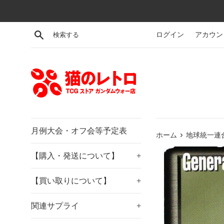
コ
ン
テ
検索する
ログイン
アカウン
ン
ツ
に
ス
キ
ッ
プ
す
月例大会・オフ会等予定表
›
ホーム
地球統一連合
る
【購入・発送について】
+
【買い取りについて】
+
関連サプライ
+