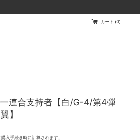
カート (
0
)
一連合支持者【白/G-4/第4弾
き翼】
は購入手続き時に計算されます。