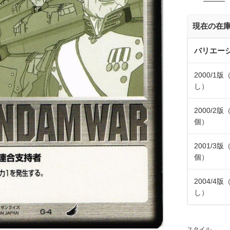
価
格
現在の在
バリエー
2000/1
し）
2000/2版
個）
2001/3版
個）
2004/4
し）
スタイル