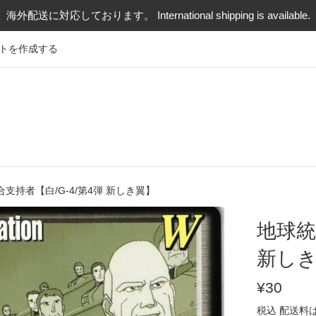
海外配送に対応しております。 International shipping is available.
トを作成する
支持者【白/G-4/第4弾 新しき翼】
地球統
新し
通
¥30
常
税込
配送料