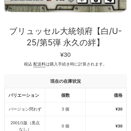
ブリュッセル大統領府【白/U-
25/第5弾 永久の絆】
通
¥30
常
税込
配送料
は購入手続き時に計算されます。
価
格
現在の在庫状況
バリエーション
個数
価格
バージョン問わず
3 個
¥30
2001/1版（黒点
0 個
¥30
なし）