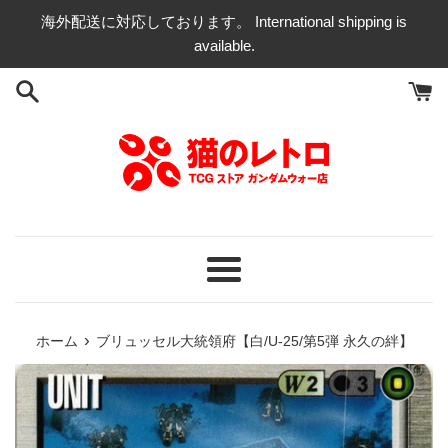
コ
海外配送に対応しております。 International shipping is
ン
available.
テ
ン
ツ
に
ス
キ
ッ
プ
す
る
メ
ニ
ュ
›
ホーム
ブリュッセル大統領府【白/U-25/第5弾 永久の絆】
ー