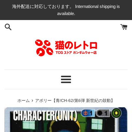
コ
海外配送に対応しております。 International shipping is
ン
available.
テ
ン
ツ
に
ス
キ
ッ
プ
す
る
メ
ニ
ュ
›
ホーム
アポリー【青/CH-62/第6弾 新世紀の鼓動】
ー