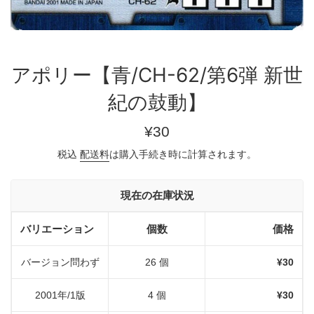
アポリー【青/CH-62/第6弾 新世
紀の鼓動】
通
¥30
常
税込
配送料
は購入手続き時に計算されます。
価
格
現在の在庫状況
バリエーション
個数
価格
バージョン問わず
26 個
¥30
2001年/1版
4 個
¥30