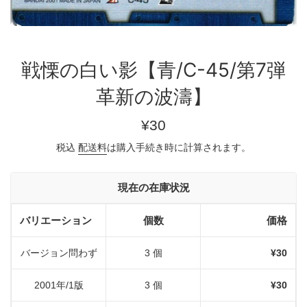
戦慄の白い影【青/C-45/第7弾
革新の波濤】
通
¥30
常
税込
配送料
は購入手続き時に計算されます。
価
格
現在の在庫状況
バリエーション
個数
価格
バージョン問わず
3 個
¥30
2001年/1版
3 個
¥30