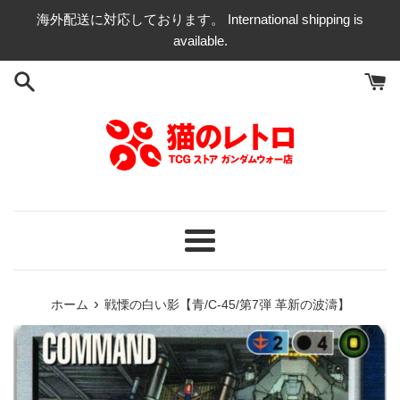
コ
海外配送に対応しております。 International shipping is
ン
available.
テ
ン
ツ
に
ス
キ
ッ
プ
す
る
メ
ニ
ュ
›
ホーム
戦慄の白い影【青/C-45/第7弾 革新の波濤】
ー