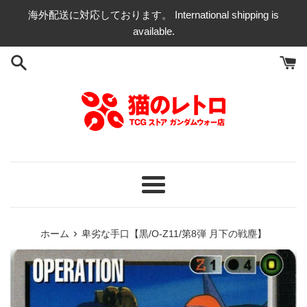
コ
海外配送に対応しております。 International shipping is
ン
available.
テ
ン
ツ
に
ス
キ
ッ
プ
す
る
メ
ニ
ュ
›
ホーム
卑劣な手口【黒/O-Z11/第8弾 月下の戦塵】
ー