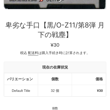
卑劣な手口【黒/O-Z11/第8弾 月
下の戦塵】
通
¥30
常
税込
配送料
は購入手続き時に計算されます。
価
格
現在の在庫状況
バリエーション
個数
価格
Default Title
32 個
¥30
個数