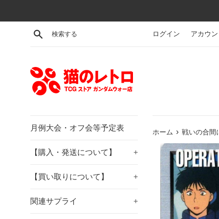
コ
ン
テ
検索する
ログイン
アカウン
ン
ツ
に
ス
キ
ッ
プ
す
月例大会・オフ会等予定表
›
ホーム
戦いの合間に
る
【購入・発送について】
+
【買い取りについて】
+
関連サプライ
+