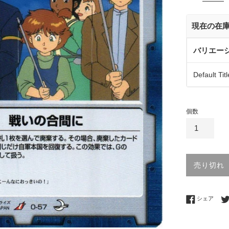
価
格
現在の在
バリエー
Default Titl
個数
売り切れ
Fac
シェア