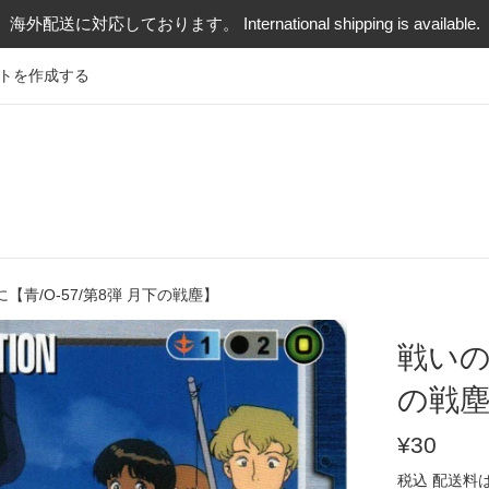
海外配送に対応しております。 International shipping is available.
トを作成する
【青/O-57/第8弾 月下の戦塵】
戦いの
の戦
通
¥30
常
税込
配送料