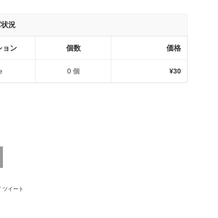
庫状況
ション
個数
価格
e
0 個
¥30
ebookでシェアする
Twitterに投稿する
ツイート