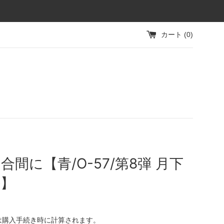
カート (
0
)
合間に【青/O-57/第8弾 月下
塵】
は購入手続き時に計算されます。