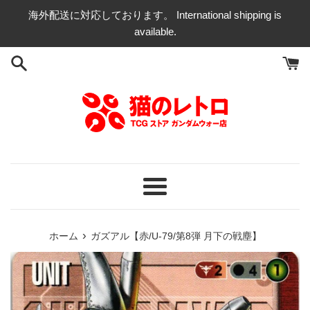
コ
海外配送に対応しております。 International shipping is
ン
available.
テ
ン
ツ
に
ス
キ
ッ
プ
す
る
メ
ニ
ュ
›
ホーム
ガズアル【赤/U-79/第8弾 月下の戦塵】
ー