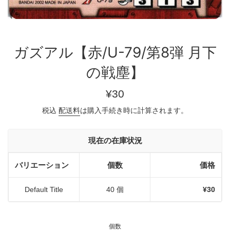
ガズアル【赤/U-79/第8弾 月下
の戦塵】
通
¥30
常
税込
配送料
は購入手続き時に計算されます。
価
格
現在の在庫状況
バリエーション
個数
価格
Default Title
40 個
¥30
個数