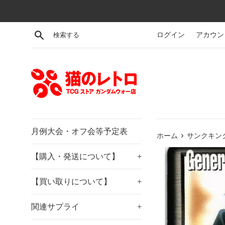
コ
ン
テ
検索する
ログイン
アカウン
ン
ツ
に
ス
キ
ッ
プ
す
月例大会・オフ会等予定表
›
ホーム
サンクキング
る
【購入・発送について】
+
【買い取りについて】
+
関連サプライ
+