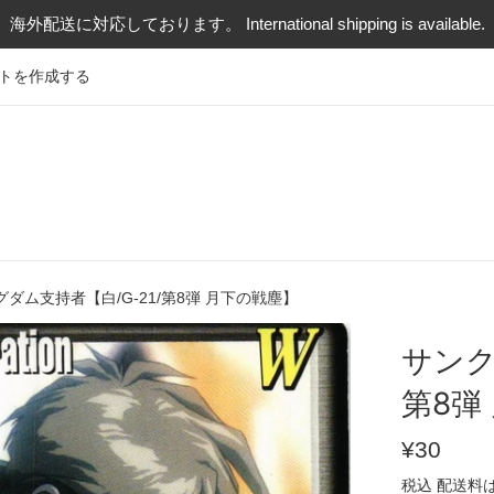
海外配送に対応しております。 International shipping is available.
トを作成する
ダム支持者【白/G-21/第8弾 月下の戦塵】
サンク
第8弾
通
¥30
常
税込
配送料