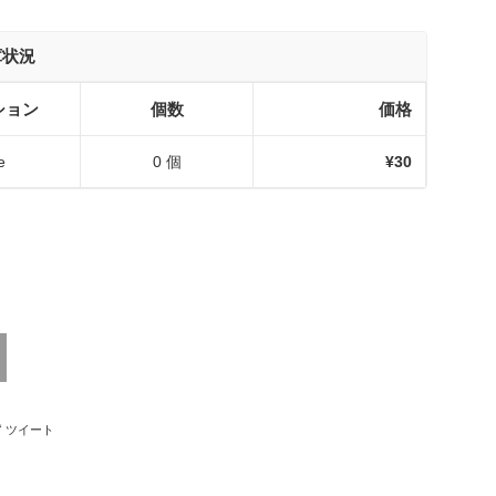
庫状況
ション
個数
価格
e
0 個
¥30
ebookでシェアする
Twitterに投稿する
ツイート