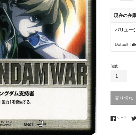
価
格
現在の在
バリエー
Default Titl
個数
売り切れ
Fac
シェア