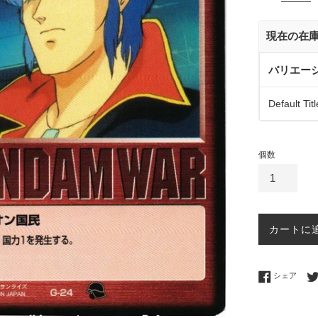
価
格
現在の在
バリエー
Default Titl
個数
カートに
Fac
シェア