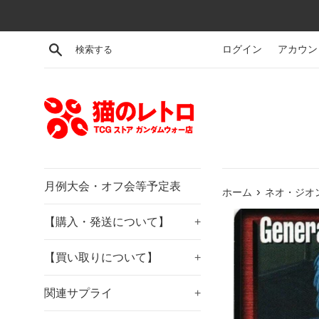
コ
ン
テ
検索する
ログイン
アカウン
ン
ツ
に
ス
キ
ッ
プ
す
月例大会・オフ会等予定表
›
ホーム
ネオ・ジオン
る
【購入・発送について】
+
【買い取りについて】
+
関連サプライ
+