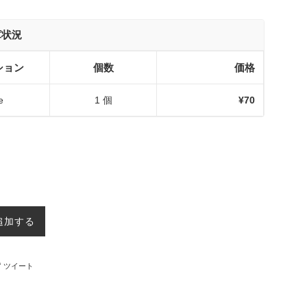
庫状況
ション
個数
価格
e
1 個
¥70
追加する
ebookでシェアする
Twitterに投稿する
ツイート