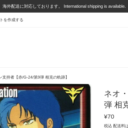
海外配送に対応しております。 International shipping is available.
トを作成する
支持者【赤/G-24/第9弾 相克の軌跡】
ネオ・
弾 相
通
¥70
常
税込
配送料