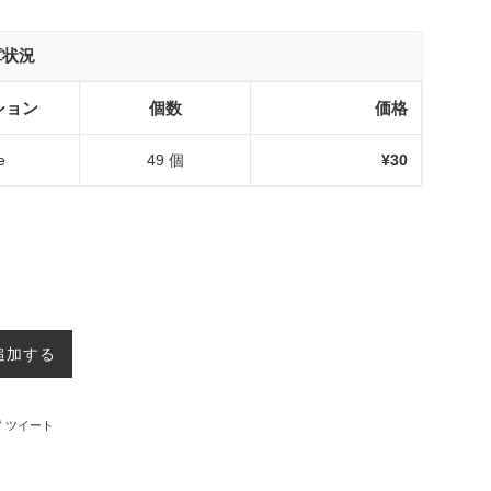
庫状況
ション
個数
価格
e
49 個
¥30
追加する
ebookでシェアする
Twitterに投稿する
ツイート