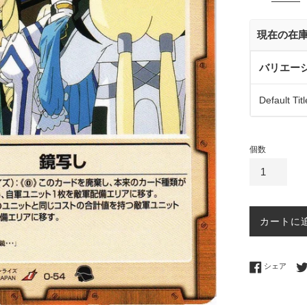
価
格
現在の在
バリエー
Default Titl
個数
カートに
Fac
シェア