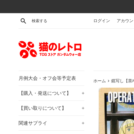
コ
ン
テ
検索する
ログイン
アカウン
ン
ツ
に
ス
キ
ッ
プ
す
月例大会・オフ会等予定表
›
ホーム
鏡写し【茶/
る
【購入・発送について】
+
【買い取りについて】
+
関連サプライ
+