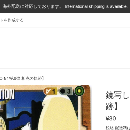
海外配送に対応しております。 International shipping is available.
トを作成する
O-54/第9弾 相克の軌跡】
鏡写し
跡】
通
¥30
常
税込
配送料