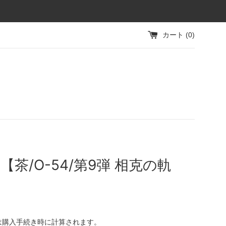
カート (
0
)
【茶/O-54/第9弾 相克の軌
は購入手続き時に計算されます。