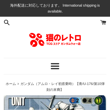
コ
海外配送に対応しております。 International shipping is
ン
available.
テ
ン
ツ
に
ス
キ
ッ
プ
す
る
メ
ニ
ュ
›
ホーム
ガンダム（アムロ・レイ初搭乗時）【青/U-176/第10弾
ー
刻の末裔】