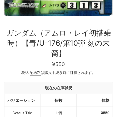
ガンダム（アムロ・レイ初搭乗
時）【青/U-176/第10弾 刻の末
裔】
通
¥550
常
税込
配送料
は購入手続き時に計算されます。
価
格
現在の在庫状況
バリエーション
個数
価格
Default Title
1 個
¥550