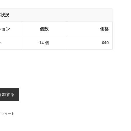
庫状況
ション
個数
価格
e
14 個
¥40
追加する
ebookでシェアする
Twitterに投稿する
ツイート