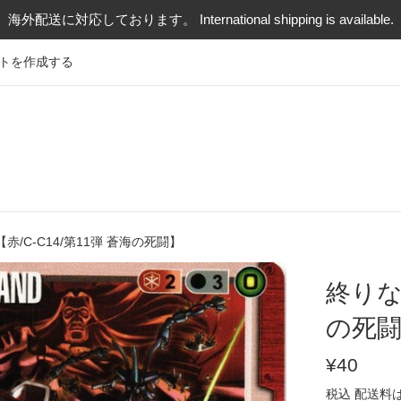
海外配送に対応しております。 International shipping is available.
トを作成する
赤/C-C14/第11弾 蒼海の死闘】
終りな
の死
通
¥40
常
税込
配送料