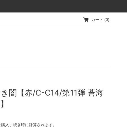
カート (
0
)
き闇【赤/C-C14/第11弾 蒼海
闘】
は購入手続き時に計算されます。