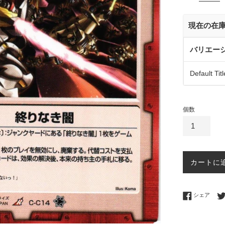
価
格
現在の在
バリエー
Default Titl
個数
カートに
Fac
シェア