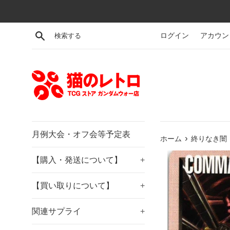
コ
ン
テ
検索する
ログイン
アカウン
ン
ツ
に
ス
キ
ッ
プ
す
月例大会・オフ会等予定表
›
ホーム
終りなき闇【
る
【購入・発送について】
+
【買い取りについて】
+
関連サプライ
+