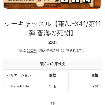
シーキャッスル【茶/U-X41/第11
弾 蒼海の死闘】
通
¥30
常
税込
配送料
は購入手続き時に計算されます。
価
格
現在の在庫状況
バリエーション
個数
価格
Default Title
48 個
¥30
個数