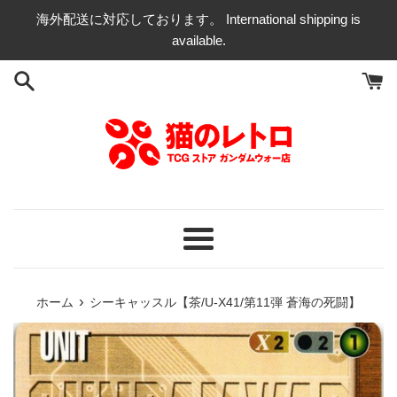
コ
海外配送に対応しております。 International shipping is
ン
available.
テ
ン
ツ
に
ス
キ
ッ
プ
す
る
メ
ニ
ュ
›
ホーム
シーキャッスル【茶/U-X41/第11弾 蒼海の死闘】
ー