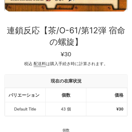
連鎖反応【茶/O-61/第12弾 宿命
の螺旋】
通
¥30
常
税込
配送料
は購入手続き時に計算されます。
価
格
現在の在庫状況
バリエーション
個数
価格
Default Title
43 個
¥30
個数