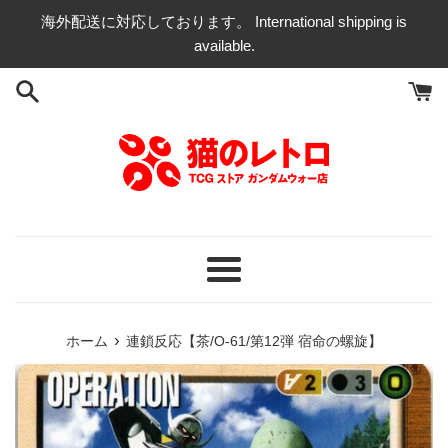
コ
海外配送に対応しております。 International shipping is
ン
available.
テ
ン
ツ
に
ス
キ
ッ
プ
す
る
メ
ニ
ュ
›
ホーム
連鎖反応【茶/O-61/第12弾 宿命の螺旋】
ー