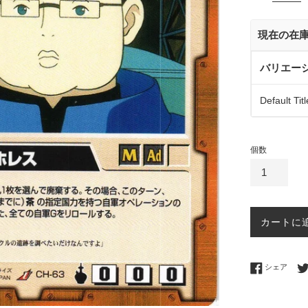
価
格
現在の在
バリエー
Default Titl
個数
カートに
Fac
シェア