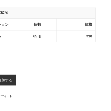
庫状況
ション
個数
価格
e
65 個
¥30
追加する
ebookでシェアする
Twitterに投稿する
ツイート