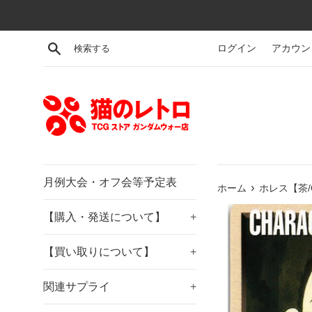
コ
ン
テ
検索する
ログイン
アカウン
ン
ツ
に
ス
キ
ッ
プ
す
月例大会・オフ会等予定表
›
ホーム
ホレス【茶/
る
【購入・発送について】
+
【買い取りについて】
+
関連サプライ
+