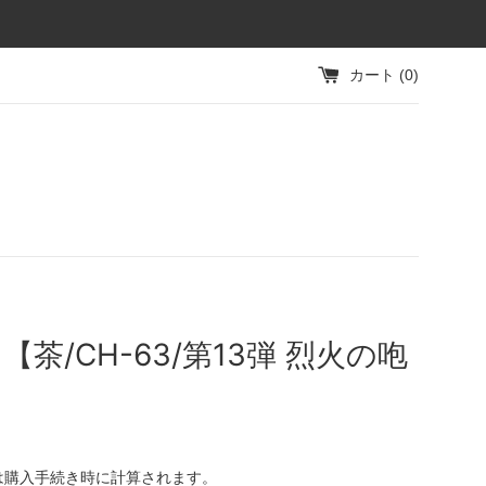
カート (
0
)
【茶/CH-63/第13弾 烈火の咆
は購入手続き時に計算されます。