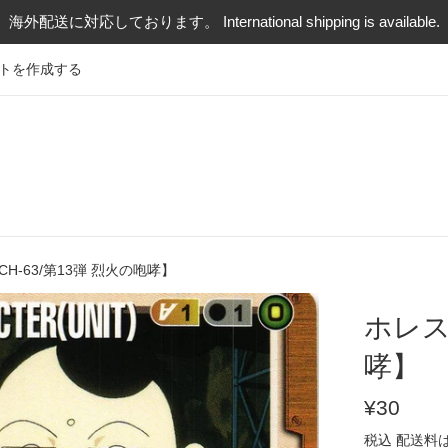
海外配送に対応しております。 International shipping is available.
トを作成する
CH-63/第13弾 烈火の咆哮】
ホレス
哮】
通
¥30
常
税込
配送料