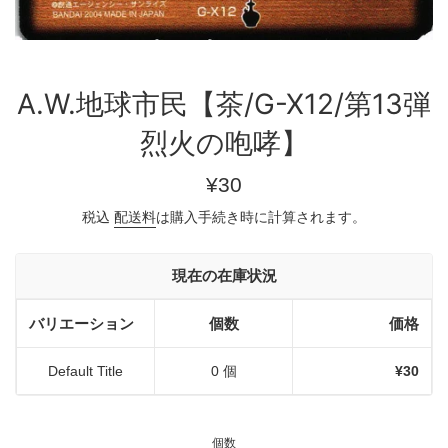
A.W.地球市民【茶/G-X12/第13弾
烈火の咆哮】
通
¥30
常
税込
配送料
は購入手続き時に計算されます。
価
格
現在の在庫状況
バリエーション
個数
価格
Default Title
0 個
¥30
個数