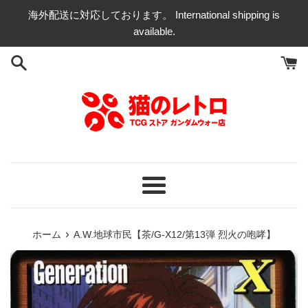
コ
海外配送に対応しております。 International shipping is
ン
available.
テ
ン
ツ
に
ス
キ
ッ
プ
す
る
メ
ニ
ュ
›
ホーム
A.W.地球市民【茶/G-X12/第13弾 烈火の咆哮】
ー