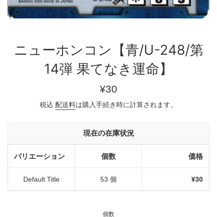
ニューホンコン【青/U-248/第
14弾 果てなき運命】
通
¥30
常
税込
配送料
は購入手続き時に計算されます。
価
格
現在の在庫状況
バリエーション
個数
価格
Default Title
53 個
¥30
個数