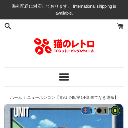
コ
海外配送に対応しております。 International shipping is
ン
available.
テ
ン
ツ
に
ス
キ
ッ
プ
す
る
メ
ニ
ュ
›
ホーム
ニューホンコン【青/U-248/第14弾 果てなき運命】
ー