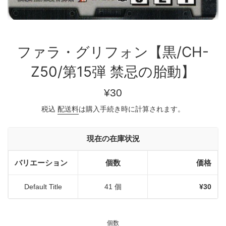
ファラ・グリフォン【黒/CH-
Z50/第15弾 禁忌の胎動】
通
¥30
常
税込
配送料
は購入手続き時に計算されます。
価
格
現在の在庫状況
バリエーション
個数
価格
Default Title
41 個
¥30
個数