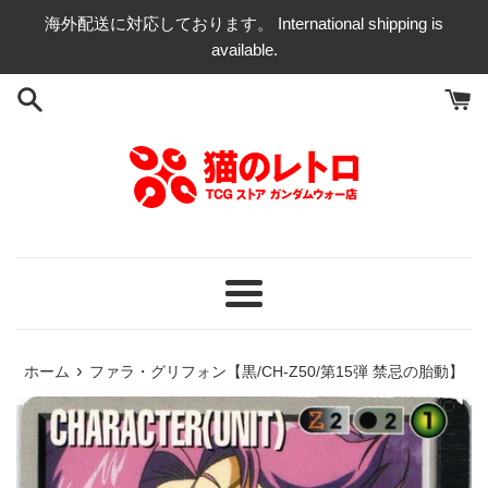
コ
海外配送に対応しております。 International shipping is
ン
available.
テ
ン
ツ
に
ス
キ
ッ
プ
す
る
メ
ニ
ュ
›
ホーム
ファラ・グリフォン【黒/CH-Z50/第15弾 禁忌の胎動】
ー