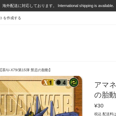
海外配送に対応しております。 International shipping is available.
トを作成する
茶/U-X79/第15弾 禁忌の胎動】
アマネ
の胎
通
¥30
常
税込
配送料