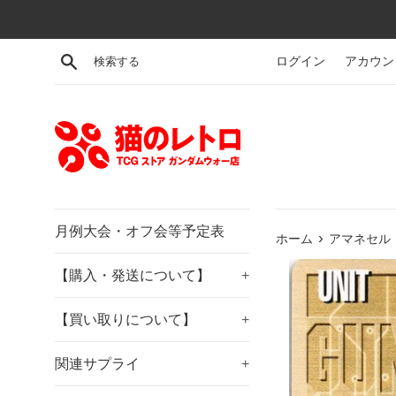
コ
ン
テ
検索する
ログイン
アカウン
ン
ツ
に
ス
キ
ッ
プ
す
月例大会・オフ会等予定表
›
ホーム
アマネセル【
る
【購入・発送について】
+
【買い取りについて】
+
関連サプライ
+