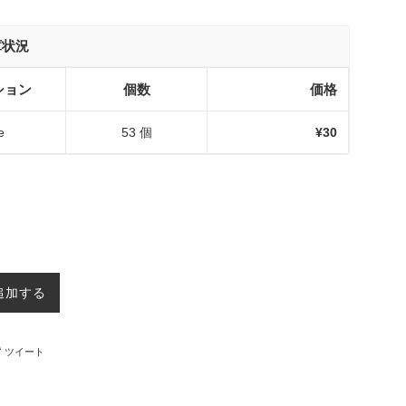
庫状況
ション
個数
価格
e
53 個
¥30
追加する
ebookでシェアする
Twitterに投稿する
ツイート