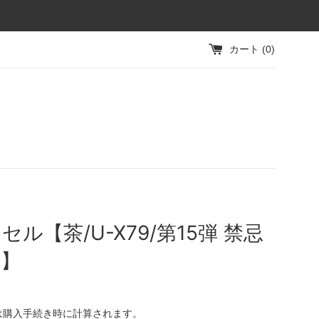
カート (
0
)
セル【茶/U-X79/第15弾 禁忌
動】
は購入手続き時に計算されます。