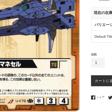
価
格
現在の在
バリエー
Default Titl
個数
カートに
Fac
シェア