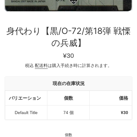
身代わり【黒/O-72/第18弾 戦慄
の兵威】
通
¥30
常
税込
配送料
は購入手続き時に計算されます。
価
格
現在の在庫状況
バリエーション
個数
価格
Default Title
74 個
¥30
個数