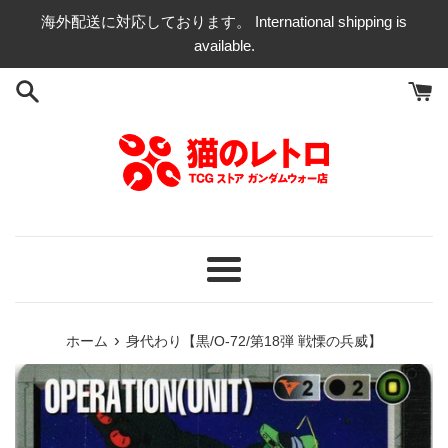
コ
海外配送に対応しております。 International shipping is
ン
available.
テ
ン
ツ
に
ス
キ
ッ
プ
す
る
メ
ニ
ュ
›
ホーム
身代わり【黒/O-72/第18弾 戦慄の兵威】
ー