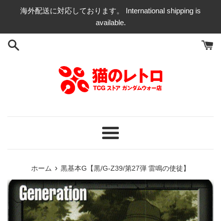
コ
海外配送に対応しております。 International shipping is
ン
available.
テ
ン
ツ
に
ス
キ
ッ
プ
す
る
メ
ニ
ュ
›
ホーム
黒基本G【黒/G-Z39/第27弾 雷鳴の使徒】
ー