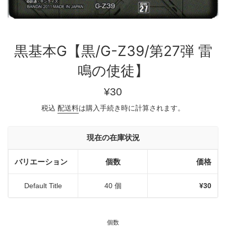
黒基本G【黒/G-Z39/第27弾 雷
鳴の使徒】
通
¥30
常
税込
配送料
は購入手続き時に計算されます。
価
格
現在の在庫状況
バリエーション
個数
価格
Default Title
40 個
¥30
個数