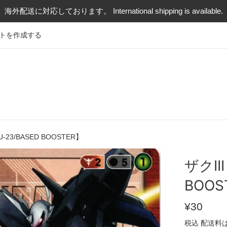
海外配送に対応しております。 International shipping is available.
トを作成する
U-23/BASED BOOSTER】
ザクII
BOOS
通
¥30
常
税込
配送料