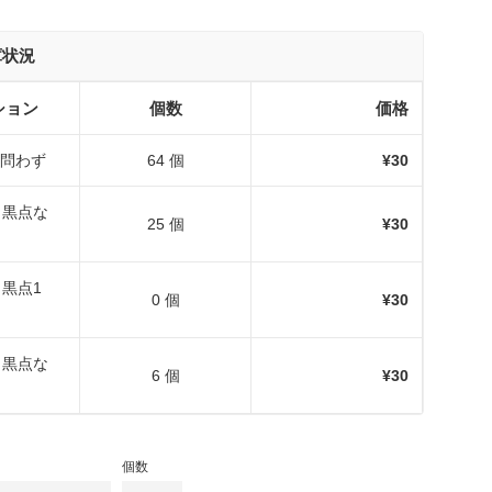
庫状況
ション
個数
価格
問わず
64 個
¥30
版（黒点な
25 個
¥30
（黒点1
0 個
¥30
版（黒点な
6 個
¥30
個数