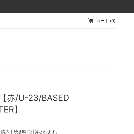
カート (
0
)
I【赤/U-23/BASED
TER】
は購入手続き時に計算されます。