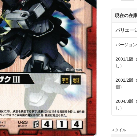
価
格
現在の在
バリエー
バージョン
2001/1
し）
2002/2版
個）
2004/3
し）
スタイル