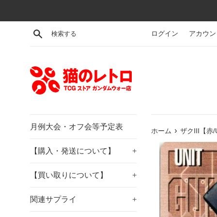
コ
ン
テ
検索する
ログイン
アカウン
ン
ツ
に
ス
キ
ッ
プ
す
月例大会・オフ会等予定表
›
ホーム
ザクIII【赤/
る
【購入・発送について】
+
【買い取りについて】
+
関連サプライ
+