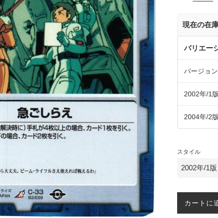
価
格
現在の在
バリエー
バージョン
2002年/1
2004年/2
スタイル
カートに