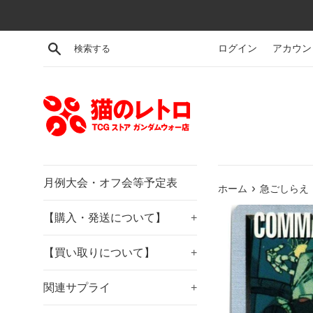
コ
ン
テ
検索する
ログイン
アカウン
ン
ツ
に
ス
キ
ッ
プ
す
月例大会・オフ会等予定表
›
ホーム
急ごしらえ【青
る
【購入・発送について】
+
【買い取りについて】
+
関連サプライ
+