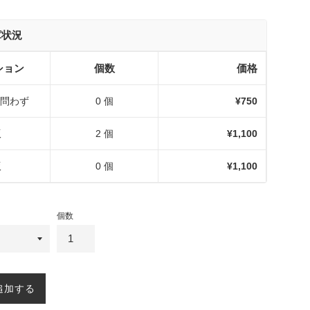
庫状況
ション
個数
価格
問わず
0 個
¥750
版
2 個
¥1,100
版
0 個
¥1,100
個数
追加する