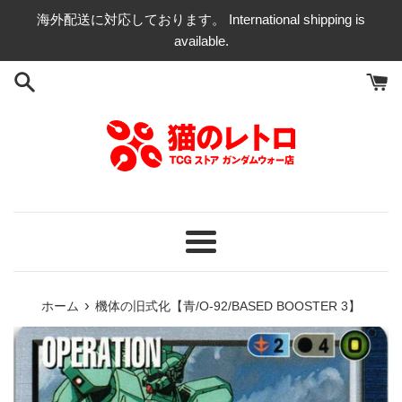
コ
海外配送に対応しております。 International shipping is
ン
available.
テ
ン
ツ
に
ス
キ
ッ
プ
す
る
メ
ニ
ュ
›
ホーム
機体の旧式化【青/O-92/BASED BOOSTER 3】
ー