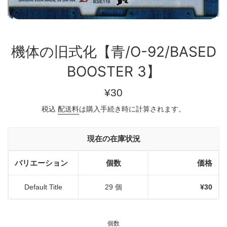
機体の旧式化【青/O-92/BASED
BOOSTER 3】
通
¥30
常
税込
配送料
は購入手続き時に計算されます。
価
格
現在の在庫状況
バリエーション
個数
価格
Default Title
29 個
¥30
個数