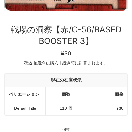
戦場の洞察【赤/C-56/BASED
BOOSTER 3】
通
¥30
常
税込
配送料
は購入手続き時に計算されます。
価
格
現在の在庫状況
バリエーション
個数
価格
Default Title
119 個
¥30
個数