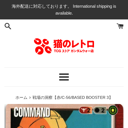
コ
海外配送に対応しております。 International shipping is
ン
available.
テ
ン
ツ
に
ス
キ
ッ
プ
す
る
メ
ニ
ュ
›
ホーム
戦場の洞察【赤/C-56/BASED BOOSTER 3】
ー