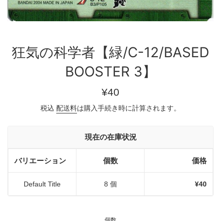
狂気の科学者【緑/C-12/BASED
BOOSTER 3】
通
¥40
常
税込
配送料
は購入手続き時に計算されます。
価
格
現在の在庫状況
バリエーション
個数
価格
Default Title
8 個
¥40
個数