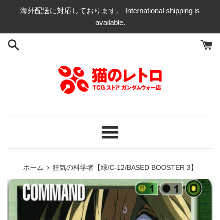
コ
海外配送に対応しております。 International shipping is
ン
available.
テ
ン
ツ
に
ス
キ
ッ
プ
す
る
メ
ニ
ュ
›
ホーム
狂気の科学者【緑/C-12/BASED BOOSTER 3】
ー