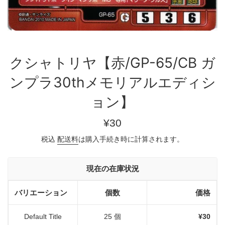
クシャトリヤ【赤/GP-65/CB ガ
ンプラ30thメモリアルエディシ
ョン】
通
¥30
常
税込
配送料
は購入手続き時に計算されます。
価
格
現在の在庫状況
バリエーション
個数
価格
Default Title
25 個
¥30