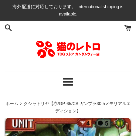
コ
海外配送に対応しております。 International shipping is
ン
available.
テ
ン
ツ
に
ス
キ
ッ
プ
す
る
メ
ニ
ュ
›
ホーム
クシャトリヤ【赤/GP-65/CB ガンプラ30thメモリアルエ
ー
ディション】