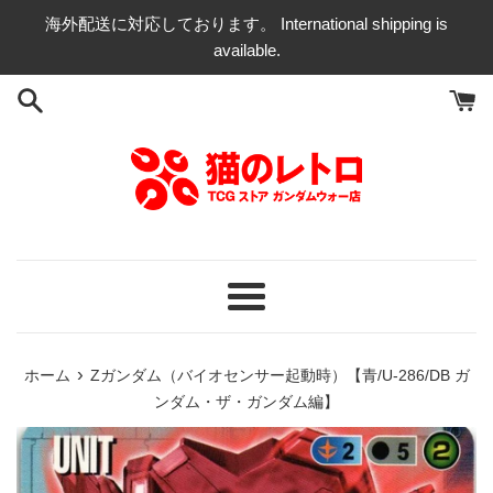
コ
海外配送に対応しております。 International shipping is
ン
available.
テ
ン
ツ
に
ス
キ
ッ
プ
す
る
メ
ニ
ュ
›
ホーム
Zガンダム（バイオセンサー起動時）【青/U-286/DB ガ
ー
ンダム・ザ・ガンダム編】