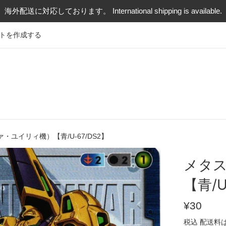
海外配送に対応しております。 International shipping is available.
トを作成する
・ユイリィ機）【青/U-67/DS2】
メタ
【青/U
通
¥30
常
税込
配送料