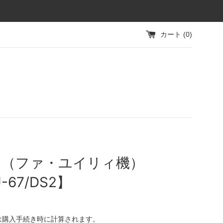
カート (
0
)
ス（ファ・ユイリィ機）
-67/DS2】
は購入手続き時に計算されます。