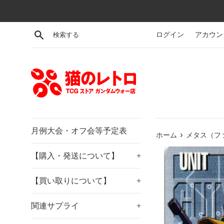
コ
ン
テ
検索する
ログイン
アカウン
ン
ツ
に
ス
キ
ッ
プ
す
月例大会・オフ会等予定表
›
ホーム
メタス（ファ
る
【購入・発送について】
+
【買い取りについて】
+
関連サプライ
+