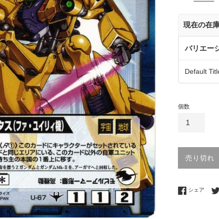
価
格
現在の在
バリエー
Default Titl
個数
売り切れ
Fac
シェア