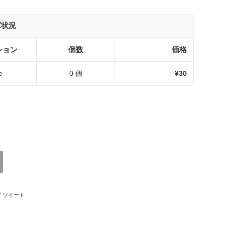
庫状況
ション
個数
価格
e
0 個
¥30
ebookでシェアする
Twitterに投稿する
ツイート